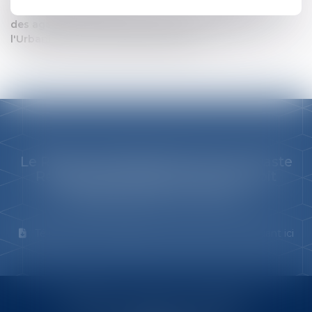
Collectivité locale et territoriale, Droit du travail, Statut
des agents de la fonction territoriale, Droit de
l'Urbanisme, Responsabilité des élus.
Le Réseau EUROJURIS est le plus vaste
Réseau de Professionnels du Droit
indépendants au monde.
Téléchargez l'infographie Eurojuris 2016 en cliquant ici
BABLED - FOATA - PAGAND