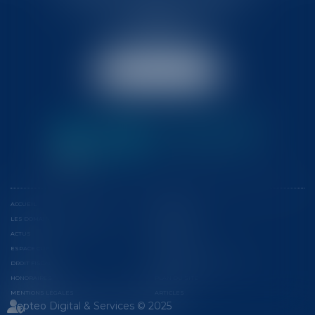
57 Promenade des Anglais
06048 Nice
Tél :
04 93 37 03 75
Fax : 04 93 37 03 05
NOUS LOCALISER
ACCUEIL
L'ÉQUIPE
LES DOMAINES D'INTERVENTION
CONFÉRENCES
ACTUS
EUROJURIS
ESPACE CLIENT
CONTACT
DROIT FISCAL
CONSEILS ET CONTENTIEUX
HONORAIRES
PLAN DU SITE
MENTIONS LÉGALES
ARTICLES
Septeo Digital & Services © 2025