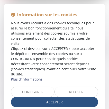
Fondé en 1987, EUROJURIS France est un Réseau
d'Avocats et Huissiers, organisé en Association loi 1901.
Information sur les cookies
Le Réseau regroupe aujourd'hui plus de 110 Cabinets
Nous avons recours à des cookies techniques pour
d'Avocats répartis sur l'ensemble du territoire français, y
assurer le bon fonctionnement du site, nous
compris les DOM TOM, ainsi que des Correspondants
utilisons également des cookies soumis à votre
Huissiers.
consentement pour collecter des statistiques de
visite.
Répondant aux mêmes exigences de qualité, transparence,
Cliquez ci-dessous sur « ACCEPTER » pour accepter
proximité et innovation, les Membres EUROJURIS FRANCE
le dépôt de l'ensemble des cookies ou sur «
interviennent dans tous les domaines du droit:
CONFIGURER » pour choisir quels cookies
nécessitant votre consentement seront déposés
Droit des Particuliers :
(cookies statistiques), avant de continuer votre visite
Droit de la famille, Droits de l'enfant, Patrimoine et
du site.
succession;
Plus d'informations
Droit des Entreprises :
CONFIGURER
REFUSER
Droit des affaires, Droit fiscal, Droit commercial, Droit
du Travail, Accompagnement des Entreprises;
ACCEPTER
Droit des Collectivités :