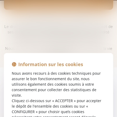
DROIT DES SOCIÉTÉS
Les domaines d'intervention
Droit des sociétés
Le droit des sociétés est parfois complexe. Or, le respect de
ses dispositions est indispensable pour assurer la validité
des actes et conventions engageant la société.
Nous vous conseillons et intervenons tout au long de la vie
de la société.
Information sur les cookies
Nous avons recours à des cookies techniques pour
assurer le bon fonctionnement du site, nous
utilisons également des cookies soumis à votre
Création de sociétés
consentement pour collecter des statistiques de
visite.
Cliquez ci-dessous sur « ACCEPTER » pour accepter
Assemblées générales
le dépôt de l'ensemble des cookies ou sur «
CONFIGURER » pour choisir quels cookies