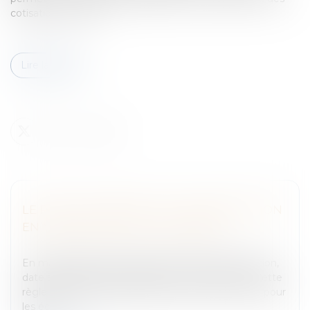
cotisations sur une...
Lire la suite
LE POINT DE DÉPART DE LA PRESCRIPTION
EN MATIÈRE DE DÉLIT DE PRESSE
Entreprises
/
Contentieux
/
Justice commerciale
En matière de presse il s’agit de la première parution,
date à laquelle l’écrit litigieux a été rendu public. Cette
règle est relativement simple à mettre en œuvre pour
les écri...