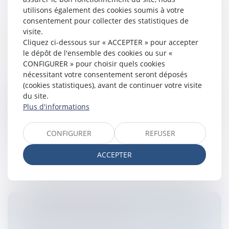
utilisons également des cookies soumis à votre
consentement pour collecter des statistiques de
visite.
CESSION DES DROITS SOCIAUX: LA
Cliquez ci-dessous sur « ACCEPTER » pour accepter
FRAGILITÉ DES CLAUSES STATUTAIRES
le dépôt de l'ensemble des cookies ou sur «
Entreprises
/
Gestion de l'entreprise
/
Communication
CONFIGURER » pour choisir quels cookies
et vie sociale
nécessitant votre consentement seront déposés
Il est courant que les associés d’une Société
(cookies statistiques), avant de continuer votre visite
commerciale conviennent statutairement ou aux
du site.
termes d’un pacte postérieur aux statuts d’organiser la
Plus d'informations
cession des droits sociaux et...
CONFIGURER
REFUSER
Lire la suite
ACCEPTER
LES CHÈQUES VACANCES
Entreprises
/
Ressources humaines
/
Salaires et