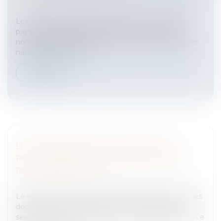
avantages
Les chèques vacances permettent aux salariés de
payer leurs dépenses de vacances. C'est un titre
nominatif, qui sera valable sur l'ensemble du territoire
national et dans l'Unio...
Lire la suite
LE VERSEMENT EN LIEU UNIQUE (VLU)
POUR LES ENTREPRISES DÉPENDANT DE
PLUSIEURS URSSAF
Entreprises
/
Finances
/
Banque et finance
Le versement en lieu unique permet de centraliser les
déclarations et le paiement des cotisations sur une
seule Urssaf pour l'ensemble de vos établissements.Le