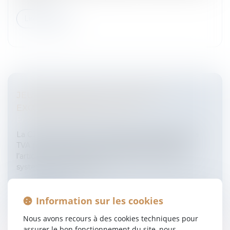
Lire la suite
JEUX DE HASARD ET D'ARGENT ET
EXONÉRATION DE LA TVA
Entreprises
/
Finances
/
Fiscalité
La CJUE a précisé les critères de l’exonération de la
TVA prévue pour les jeux de hasard et d’argent à
l’article 135 de la directive 2006/112/CE relative au
système commun de ta...
Lire la suite
Information sur les cookies
Nous avons recours à des cookies techniques pour
assurer le bon fonctionnement du site, nous