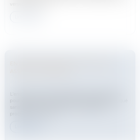
versement en lieu...
Lire la suite
ENTRETIEN PRÉALABLE: EMPLOYEUR
ASSISTÉ D'UN SALARIÉ
Entreprises
/
Ressources humaines
/
Discipline et
licenciement
L’employeur peut se faire assister d'un salarié venu
pour confirmer les faits reprochés au salarié convoqué
sans que cela ne constitue une irrégularité de
procédure, et à la con...
Lire la suite