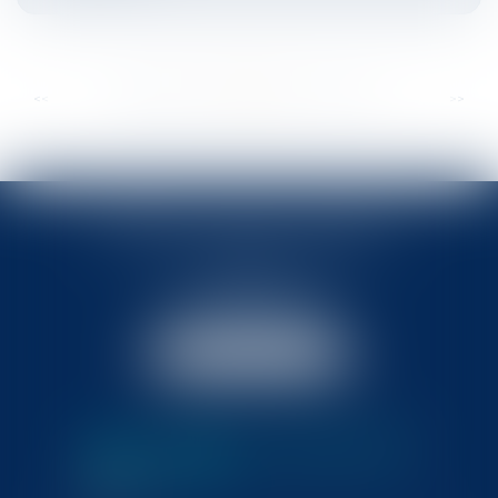
...
...
<<
<
288
289
290
291
292
293
294
>
>>
BABLED - FOATA - PAGAND
57 Promenade des Anglais
06048 Nice
Tél :
04 93 37 03 75
Fax : 04 93 37 03 05
NOUS LOCALISER