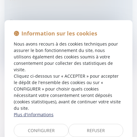
Entreprises
/
Gestion de l'entreprise
/
Construction
Immobilier
Par un arrêt en date du 20 juin 2012, la troisième
chambre civile de la Cour de Cassation a validé un
Information sur les cookies
cautionnement résultant d'un accord
cadre.Cautionnement et sous-traitance L...
Nous avons recours à des cookies techniques pour
assurer le bon fonctionnement du site, nous
Lire la suite
utilisons également des cookies soumis à votre
consentement pour collecter des statistiques de
visite.
Cliquez ci-dessous sur « ACCEPTER » pour accepter
le dépôt de l'ensemble des cookies ou sur «
CONFIGURER » pour choisir quels cookies
nécessitant votre consentement seront déposés
SUR LA NULLITÉ DE DÉLIBÉRATIONS
(cookies statistiques), avant de continuer votre visite
D'ASSEMBLÉES GÉNÉRALES NON INSCRITES
du site.
À L'ORDRE DU JOUR
Plus d'informations
Entreprises
/
Gestion de l'entreprise
/
Communication
et vie sociale
CONFIGURER
REFUSER
L'assemblée générale des actionnaires ne peut