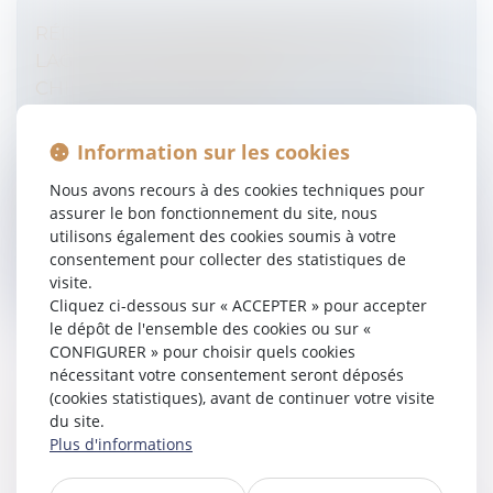
RÉDUCTION DES REDEVANCES DUES À
LAGENCE EUROPÉENNE DES PRODUITS
CHIMIQUES PAR LES PME
Entreprises
/
Finances
/
Fiscalité
Le règlement, qui fixe les redevances dues à l'Agence
Information sur les cookies
européenne des produits chimiques, en lien avec le
Nous avons recours à des cookies techniques pour
règlement sur la classification, l'étiquetage et
assurer le bon fonctionnement du site, nous
l'emballage, a été adop...
utilisons également des cookies soumis à votre
consentement pour collecter des statistiques de
Lire la suite
visite.
Cliquez ci-dessous sur « ACCEPTER » pour accepter
le dépôt de l'ensemble des cookies ou sur «
CONFIGURER » pour choisir quels cookies
nécessitant votre consentement seront déposés
(cookies statistiques), avant de continuer votre visite
du site.
VÉHICULE DE FONCTION ET SUSPENSION
Plus d'informations
DU CONTRAT DE TRAVAIL
Entreprises
/
Ressources humaines
/
Salaires et