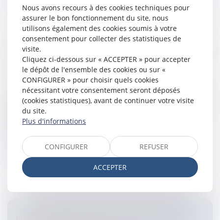
Nous avons recours à des cookies techniques pour
assurer le bon fonctionnement du site, nous
utilisons également des cookies soumis à votre
consentement pour collecter des statistiques de
L'INDEMNISATION DU FERMIER EXPROPRIÉ
visite.
Cliquez ci-dessous sur « ACCEPTER » pour accepter
POUR CAUSE D'URBANISME
le dépôt de l'ensemble des cookies ou sur «
Entreprises
/
Gestion de l'entreprise
/
Construction
CONFIGURER » pour choisir quels cookies
Immobilier
nécessitant votre consentement seront déposés
La loi précise que le fermier dont le bail a été rompu
(cookies statistiques), avant de continuer votre visite
par le bailleur pour cause d'urbanisme, est indemnisé
du site.
du préjudice qu'il subit comme il le serait en cas
Plus d'informations
d'expropriation.E...
CONFIGURER
REFUSER
Lire la suite
ACCEPTER
LUTTE CONTRE LE HARCÈLEMENT ET LA