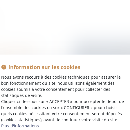
IS EN LIGNE
FAILLITE : LA RE
Entreprises
/
Conten
Information sur les cookies
procédures collectiv
ence
Partons de l’exemple
pari sportif,
Nous avons recours à des cookies techniques pour assurer le
coopérative et en app
bon fonctionnement du site, nous utilisons également des
ruxelles, pourrait
cookies soumis à votre consentement pour collecter des
apporte, au moment d
c Woerth a i...
statistiques de visite.
Cliquez ci-dessous sur « ACCEPTER » pour accepter le dépôt de
Lire la suite
l'ensemble des cookies ou sur « CONFIGURER » pour choisir
quels cookies nécessitant votre consentement seront déposés
(cookies statistiques), avant de continuer votre visite du site.
Plus d'informations