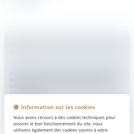
LE DROIT DE PRÉEMPTION DU PRENEUR
"EN PLACE"
Entreprises
/
Gestion de l'entreprise
/
Construction
Immobilier
PrécisionsIl s’agit ici d’évoquer le droit de préemption
du preneur «en place» et plus précisément, de la
notion de preneur «en place».L’article 412-1 du Code
rural précise que...
Lire la suite
Information sur les cookies
Nous avons recours à des cookies techniques pour
assurer le bon fonctionnement du site, nous
utilisons également des cookies soumis à votre