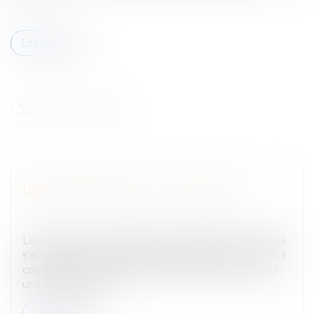
Lire la suite
L'ENREGISTREMENT D'UNE MARQUE
Entreprises
/
Marketing et ventes
/
Marques et
brevets
Les droits qui en découlentLa propriété d’une marque
s’acquiert par l’enregistrement qui produit ses effets à
compter de la date de dépôt de la demande et pour
une période de 10...
Lire la suite