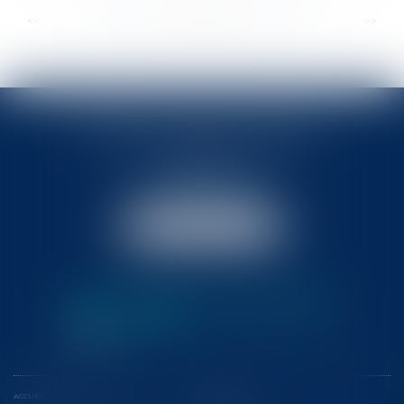
...
...
<<
<
359
360
361
362
363
364
365
>
>>
BABLED - FOATA - PAGAND
57 Promenade des Anglais
06048 Nice
Tél :
04 93 37 03 75
Fax : 04 93 37 03 05
NOUS LOCALISER
ACCUEIL
L'ÉQUIPE