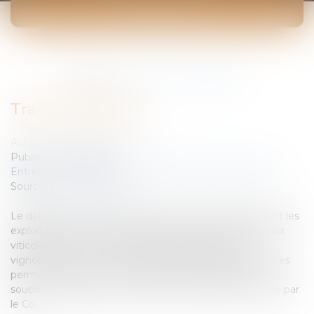
ACTUALITÉS
Vous êtes ici :
Accueil
Travaux viticoles
Travaux viticoles
Auteur : GAUCHER-PIOLA Alexis
Publié le :
01/02/2006
Entreprises
/
Ressources humaines
/
Contrat de travail
Source :
www.eurojuris.fr
Le délit de prêt de main-d'oeuvreTrès nombreuses sont les
exploitations qui font appel à des prestataires de travaux
viticoles pour effectuer différentes tâches dans le
vignoble.Le recours à ces prestataires de travaux viticoles
permet d'obtenir une main-d'oeuvre qualifiée, sans se
soucier de la règlementation parfois imposante, prévue par
le Co...