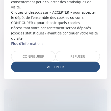
consentement pour collecter des statistiques de
visite.
Cliquez ci-dessous sur « ACCEPTER » pour accepter
LA DATE D'EXPIRATION DU BAIL
le dépôt de l'ensemble des cookies ou sur «
COMMERCIAL
CONFIGURER » pour choisir quels cookies
Entreprises
/
Gestion de l'entreprise
/
Construction
nécessitant votre consentement seront déposés
Immobilier
(cookies statistiques), avant de continuer votre visite
En droit ruralNombreux sont les bailleurs et fermiers à
du site.
se poser la question de savoir à quelle date expire le
Plus d'informations
bail rural qu'ils ont signé afin de faire les comptes entre
les pa...
CONFIGURER
REFUSER
Lire la suite
ACCEPTER
TRAVAUX VITICOLES
Entreprises
/
Ressources humaines
/
Contrat de travail