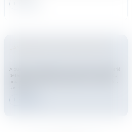
Lire la suite
L'ANCIENNETÉ D'UN SALARIÉ LICENCIÉ
Entreprises
/
Ressources humaines
/
Discipline et
licenciement
A quelle date s'apprécie-t-elle ?L’ancienneté du salarié
détermine en matière de licenciement :- la durée du
préavis,- les indemnités qui doivent être versées,- les
sanctions en...
Lire la suite