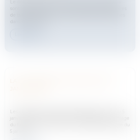
Le délit de prêt de main-d'oeuvreTrès nombreuses
sont les exploitations qui font appel à des prestataires
de travaux viticoles pour effectuer différentes tâches
dans le vignoble...
Lire la suite
LA LOI D'ORIENTATION AGRICOLE DU 5
JANVIER 2006
Entreprises
/
Vie de l'entreprise
/
Création de
l'entreprise
Les changements qu'elle impliqueJusqu’à la Loi du 5
janvier 2006, il n’existait pas de fonds agricole à l’image
du fonds de commerce.La Loi d’orientation agricole du
5 janvier 2...