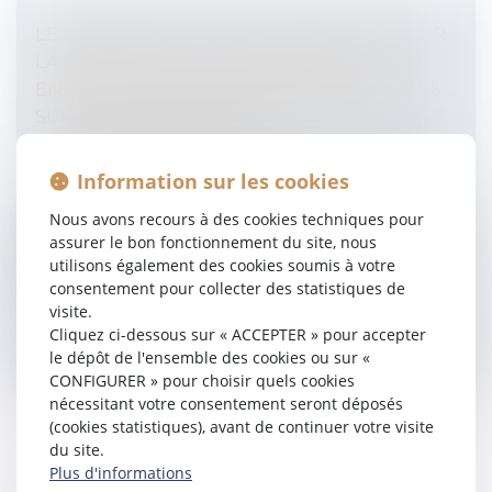
LE CONSEIL D’ÉTAT VALIDE LE DÉCRET SUR
LA PRÉSOMPTION DE DÉMISSION ET
ENCADRE SON APPLICATION : ÉCLAIRAGES
SUR LA FAQ ( FOIRE AUX QUESTIONS)
MINISTÉRIELLE RETIRÉE
Entreprises
/
Ressources humaines
/
Discipline et
Information sur les cookies
licenciement
Nous avons recours à des cookies techniques pour
Par une décision du 18 décembre 2024 (CE, 1re et 4e
assurer le bon fonctionnement du site, nous
chambres réunies, n°473640 et autres), le Conseil
utilisons également des cookies soumis à votre
d’État a rejeté les différentes requêtes introduites
consentement pour collecter des statistiques de
notamment par des orga...
visite.
Cliquez ci-dessous sur « ACCEPTER » pour accepter
Lire la suite
le dépôt de l'ensemble des cookies ou sur «
CONFIGURER » pour choisir quels cookies
nécessitant votre consentement seront déposés
(cookies statistiques), avant de continuer votre visite
du site.
Plus d'informations