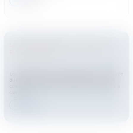
Lire la suite
LA TACITE RECONDUCTION D’UN BAIL
RURAL DE 25 ANS
Entreprises
/
Gestion de l'entreprise
/
Construction
Immobilier
Les dispositions du Code rural disposent que si la durée
du bail rural initial est d’au moins 25 ans, il peut être
convenu que le bail rural à long terme se renouvelle à
son exp...
Lire la suite