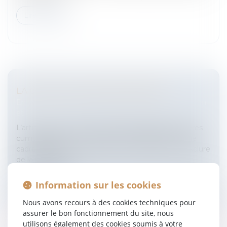
Lire la suite
LA QUALITÉ DE CADRE DIRIGEANT
Entreprises
/
Gestion de l'entreprise
/
Communication
et vie sociale
L’article L3111-2 du Code du Travail exige trois critères
cumulatifs pour qu’un cadre soit considéré comme
cadre dirigeant, ce qui permet notamment de l’exclure
de la plupart de...
Lire la suite
Information sur les cookies
Nous avons recours à des cookies techniques pour
assurer le bon fonctionnement du site, nous
utilisons également des cookies soumis à votre