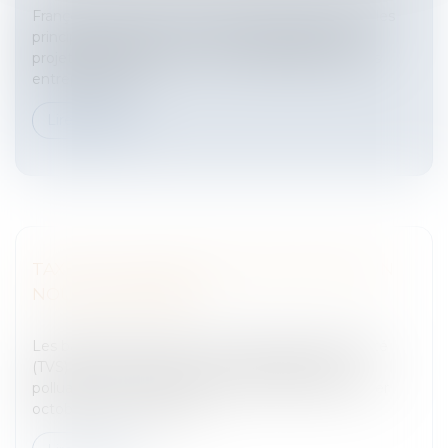
François Hollande a présenté le 26 janvier dernier les
principales mesures et le chiffrage détaillé de son
projet présidentiel dont la non-déductibilité par les
entreprises des...
Lire la suite
TAXE SUR LES VÉHICULES DE SOCIÉTÉ: UN
NOUVEAU BARÈME
Entreprises
/
Finances
/
Fiscalité
Les barèmes de la taxe sur les véhicules de société
(TVS) ont été durcis pour les véhicules les plus
polluants, concernant la période d’imposition du 1er
octobre 2011 au 30 sept...