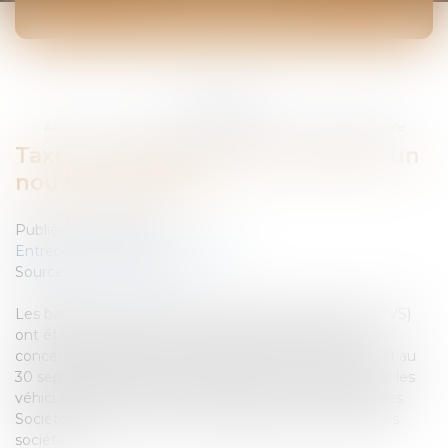
ACTUALITÉS
Vous êtes ici :
Accueil
Taxe sur les véhicules de société: un nouveau barème
Taxe sur les véhicules de société: un
nouveau barème
Publié le :
10/02/2012
Entreprises
/
Finances
/
Fiscalité
Source :
www.eurojuris.fr
Les barèmes de la taxe sur les véhicules de société (TVS)
ont été durcis pour les véhicules les plus polluants,
concernant la période d’imposition du 1er octobre 2011 au
30 septembre 2012.Le nouveau barème de la taxe sur les
véhicules de sociétés (TVS)La Taxe sur les véhicules des
Sociétés (TVS) est une taxe annuelle due par toutes les
sociétés...