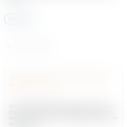
Lire la suite
TPE : AIDE À L’EMBAUCHE DE JEUNES DE
MOINS DE 26 ANS
Entreprises
/
Ressources humaines
/
Salaires et
avantages
Un décret relatif à l’aide à l’embauche des jeunes de
moins de 26 ans dans les entreprises de moins de 10
salariés a été publié le 7 février 2012.Aide à l'embauche
de jeunes de...