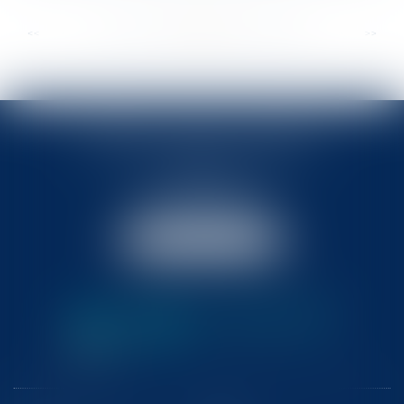
...
...
<<
<
251
252
253
254
255
256
257
>
>>
BABLED - FOATA - PAGAND
57 Promenade des Anglais
06048 Nice
Tél :
04 93 37 03 75
Fax : 04 93 37 03 05
NOUS LOCALISER