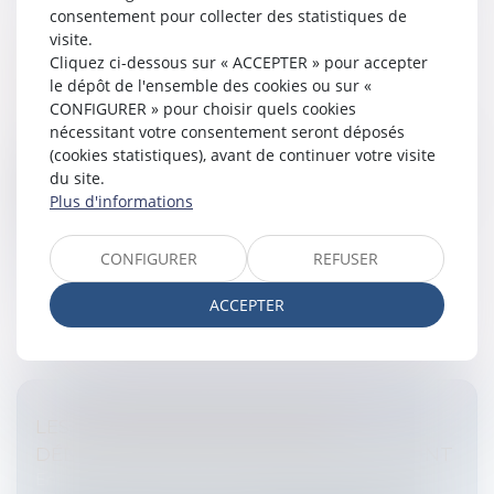
consentement pour collecter des statistiques de
visite.
FISCALITÉ DU NUMÉRIQUE: VERS UN
Cliquez ci-dessous sur « ACCEPTER » pour accepter
le dépôt de l'ensemble des cookies ou sur «
RETOUR DE LA TAXE GOOGLE?
CONFIGURER » pour choisir quels cookies
Entreprises
/
Finances
/
Fiscalité
nécessitant votre consentement seront déposés
Lors d'un colloque au Sénat sur la fiscalité numérique,
(cookies statistiques), avant de continuer votre visite
mardi 14 février, les professionnels des télécoms,
du site.
d'Internet et des médias ont évoqué des pistes pour
Plus d'informations
mettre en place un...
CONFIGURER
REFUSER
Lire la suite
ACCEPTER
LES LBO MENACÉS PAR LA NON-
DÉDUCTIBILITÉ DES INTÉRÊTS D’EMPRUNT
Entreprises
/
Finances
/
Bourse