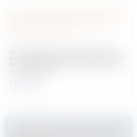
RÉVOCATION INJUSTIFIÉE D'UN DIRIGEANT
DE SARL : LES ASSOCIÉS CONDAMNÉS À
INDEMNISER LE GÉRANT
Entreprises
/
Gestion de l'entreprise
/
Communication
et vie sociale
Dans certaines sociétés (comme les SARL, SNC ou
SCS), si un dirigeant est révoqué sans juste motif, cela
peut entraîner le versement de dommages-intérêts.
La révocation doit êtr...
Lire la suite
UN SYSTÈME DE GÉOLOCALISATION PEUT-IL
ÊTRE EXPLOITÉ COMME PREUVE POUR UN