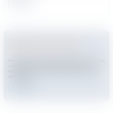
Lire la suite
DÉCRYPTAGE DE LA LOI VISANT À
ENCADRER LES INFLUENCEURS
Entreprises
/
Marketing et ventes
/
E-commerce
A-t-il fallu attendre que le rappeur Élie Yaffa dit « Booba
», défraie les chroniques par ses frasques sur les
réseaux sociaux, en pointant nerveusement du doigt
certaines prati...
Lire la suite