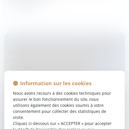
Lire la suite
LA PERTE DU RECOURS SUBROGATOIRE DE
L'ASSUREUR DU FAIT DE L'INSTRUCTION
D'UNE DÉCLARATION DE SINISTRE
DOMMAGES OUVRAGE TARDIVE
N'EMPORTE PAS LA DÉCHÉANCE DE
GARANTIE DE L'ASSURÉ SUR LE
Information sur les cookies
FONDEMENT DE L'EXCEPTION DE
Nous avons recours à des cookies techniques pour
SUBROGATION
assurer le bon fonctionnement du site, nous
Entreprises
/
Gestion de l'entreprise
/
Construction
utilisons également des cookies soumis à votre
Immobilier
consentement pour collecter des statistiques de
Cass, 3ème civ, 25 mai 2023, n° 22-13.410, publié au
visite.
Bulletin M.C et Mme D sont propriétaires d’une
Cliquez ci-dessous sur « ACCEPTER » pour accepter
maison d’habitation qui a été réceptionnée le 30 juin