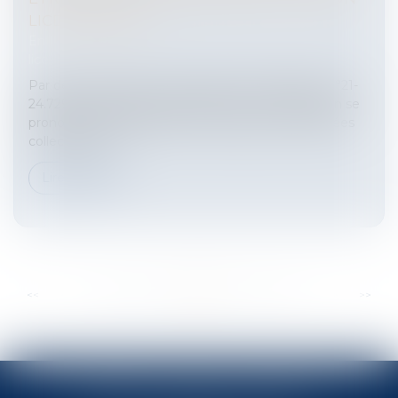
LICENCIEMENT ?
Entreprises
/
Ressources humaines
/
Discipline et
licenciement
Par deux arrêts du 22 mars 2023 (n°21-22.852 et n°21-
24.729), la Chambre sociale de la Cour de cassation se
prononce sur l’utilisation par l’employeur de données
collectées par...
Lire la suite
...
...
<<
<
48
49
50
51
52
53
54
>
>>