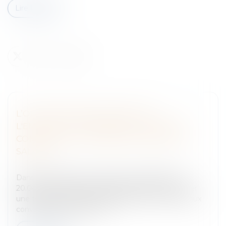
Lire la suite
L’OBLIGATION DE SÉCURITÉ DE
L'EMPLOYEUR COMPREND LA PRISE EN
COMPTE DE LA CHARGE DE TRAVAIL DU
SALARIÉ
Entreprises
/
Ressources humaines
/
Contrat de travail
Dans une décision en date du 13 avril 2023 (n° 21-
20.043), la Chambre de cassation semble confirmer
une tendance pourtant habituellement réservée aux
conventions de forfait jour...