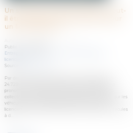
Un système de géolocalisation peut-
il être exploité comme preuve pour
un licenciement ?
Auteur : ORVA-VACCARO & ASSOCIES
Publié le :
07/06/2023
Entreprises
/
Ressources humaines
/
Discipline et
licenciement
Source :
www.eurojuris.fr
Par deux arrêts du 22 mars 2023 (n°21-22.852 et n°21-
24.729), la Chambre sociale de la Cour de cassation se
prononce sur l’utilisation par l’employeur de données
collectées par un dispositif de géolocalisation installé sur les
véhicules professionnels de salariés afin de fonder le
licenciement de ces derniers pour avoir utilisé ces véhicules
à d...