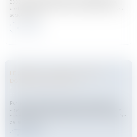
2008 portant diverses dispositions d’adaptation du
droit des sociétés au droit communautaire.Fusions de
sociétés: adap...
Lire la suite
LE CRÉDIT ET LA PROTECTION DES
DONNÉES PERSONNELLES
Entreprises
/
Gestion de l'entreprise
/
Communication
et vie sociale
Par nécessité légale ou technique, les banques et
organismes de crédit disposent d’un certain nombre
d’informations sur la situation personnelle et financière
de leurs clients.L...
Lire la suite