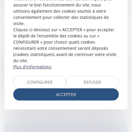
assurer le bon fonctionnement du site, nous
utilisons également des cookies soumis à votre
consentement pour collecter des statistiques de
visite.
Cliquez ci-dessous sur « ACCEPTER » pour accepter
REGULATION NO 1346/2000 ON
le dépôt de l'ensemble des cookies ou sur «
INSOLVENCY PROCEEDINGS
CONFIGURER » pour choisir quels cookies
Entreprises
/
Contentieux
/
Entreprises en difficultés /
nécessitant votre consentement seront déposés
procédures collectives
(cookies statistiques), avant de continuer votre visite
Regulation no 1346/2000 on Insolvency
du site.
ProceedingsPublié le 30/09/2008 - 52 lecteurs The
Plus d'informations
Regulation (EC) no. 1346/2000 of May 29, 2000 was
conceived in the sixties.Insolvency pro...
CONFIGURER
REFUSER
Lire la suite
ACCEPTER