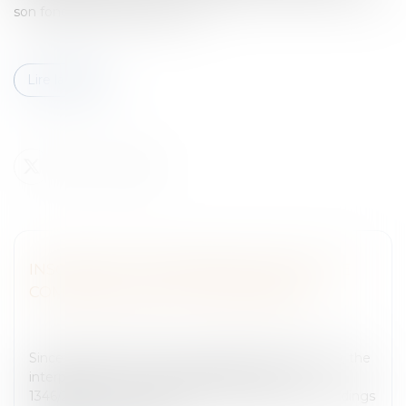
son fondement dans deux te...
Lire la suite
INSOLVENCY PROCEEDINGS FACING THE
COMPANIES GROUP PHENOMENON
Entreprises
/
Contentieux
/
Entreprises en difficultés /
procédures collectives
Since it came into force more than five years ago, the
interpretation of Council Regulation (EC) no.
1346/2000 of May 29, 2000 on insolvency proceedings