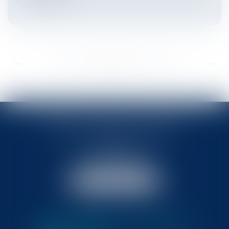
...
...
<<
<
327
328
329
330
331
332
333
>
>>
BABLED - FOATA - PAGAND
57 Promenade des Anglais
06048 Nice
Tél :
04 93 37 03 75
Fax : 04 93 37 03 05
NOUS LOCALISER