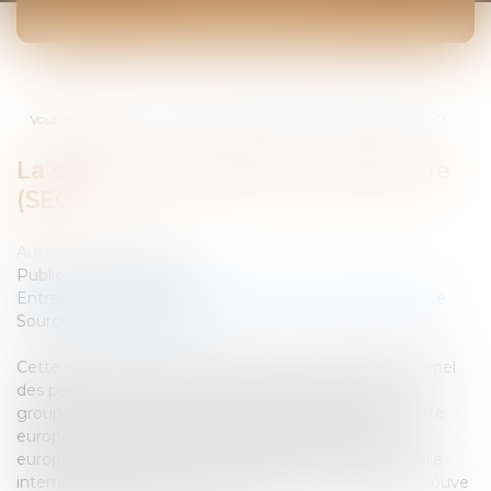
ACTUALITÉS
Vous êtes ici :
Accueil
La société coopérative européenne (SEC)
La société coopérative européenne
(SEC)
Auteur : Cabinet LEXIA
Publié le :
29/09/2008
Entreprises
/
Vie de l'entreprise
/
Création de l'entreprise
Source :
www.eurojuris.fr
Cette nouvelle forme de société vient compléter le panel
des personnes morales communautaires que sont, le
groupement européen d’intérêt économique, la société
européenne et peut-être bientôt la société privée
européenne.Nouvel outil coopératif pour une économie
internationaliséeLa société coopérative européenne trouve