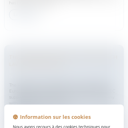
has been controversial.I...
Lire la suite
THE EUROPEAN COMPANY UNDER FRENCH
LAW: MAIN FEATURES
Entreprises
/
Vie de l'entreprise
/
Création de
l'entreprise
The Regulation No. 2157/2001 on the statute for a
European company and the Directive on 2001/86/EC
supplementing the Statute for a European company
with regard to the involvemen...
Lire la suite
Information sur les cookies
Nous avons recours à des cookies techniques pour