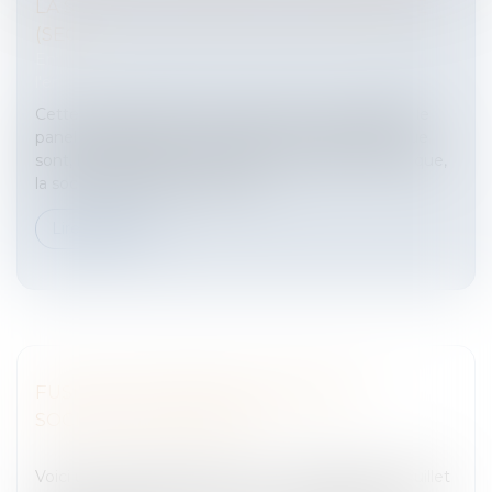
LA SOCIÉTÉ COOPÉRATIVE EUROPÉENNE
(SEC)
Entreprises
/
Vie de l'entreprise
/
Création de
l'entreprise
Cette nouvelle forme de société vient compléter le
panel des personnes morales communautaires que
sont, le groupement européen d’intérêt économique,
la société européenne et peu...
Lire la suite
FUSIONS TRANSFRONTALIÈRES DE
SOCIÉTÉS DE CAPITAUX
Entreprises
/
Vie de l'entreprise
/
Fusion Acquisition
Voici un aperçu rapide sur la loi n° 2008-649 du 3 juillet