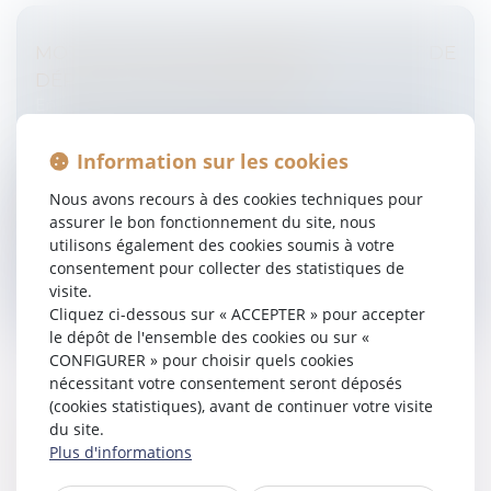
MOTIF DE DÉPLAFONNEMENT ET POINT DE
DÉPART DU TAUX D’INTÉRÊT
Entreprises
/
Gestion de l'entreprise
/
Construction
Immobilier
Information sur les cookies
L’arrêt de la 3ème chambre civile la Cour de cassation
du 9 septembre 2021, publié au Bulletin, est très
Nous avons recours à des cookies techniques pour
intéressant, car il revient sur deux points importants
assurer le bon fonctionnement du site, nous
dans le cadre d’u...
utilisons également des cookies soumis à votre
consentement pour collecter des statistiques de
Lire la suite
visite.
Cliquez ci-dessous sur « ACCEPTER » pour accepter
le dépôt de l'ensemble des cookies ou sur «
CONFIGURER » pour choisir quels cookies
nécessitant votre consentement seront déposés
(cookies statistiques), avant de continuer votre visite
du site.
LOI EGALIM 2 : LES PRINCIPALES
Plus d'informations
NOUVEAUTÉS À RETENIR
Entreprises
/
Marketing et ventes
/
Contrats