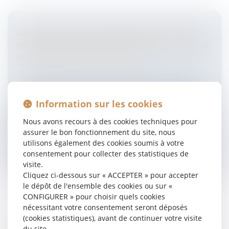
UN NOUVEAU CADRE JURIDIQUE POUR LA
PROTECTION DES TRAVAILLEURS FACE AUX
RISQUES LIÉS À LA CHALEUR
Entreprises
/
Gestion de l'entreprise
/
Gestion des
risques et sécurité
Le réchauffement climatique et la multiplication des
Information sur les cookies
épisodes caniculaires ont conduit le législateur français
à renforcer la protection des travailleurs face aux
Nous avons recours à des cookies techniques pour
risques liés à...
assurer le bon fonctionnement du site, nous
utilisons également des cookies soumis à votre
Lire la suite
consentement pour collecter des statistiques de
visite.
Cliquez ci-dessous sur « ACCEPTER » pour accepter
le dépôt de l'ensemble des cookies ou sur «
CONFIGURER » pour choisir quels cookies
nécessitant votre consentement seront déposés
(cookies statistiques), avant de continuer votre visite
LES MANQUEMENTS DU MAÎTRE D’ŒUVRE
du site.