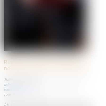
Rupture du CDD : l'inaptitude,
nouveau motif de fin de contrat
Publié le :
20/06/2011
Entreprises
/
Ressources humaines
/
Discipline et
licenciement
Source :
www.eurojuris.fr
Dans le domaine du droit du travail, l’une des mesures