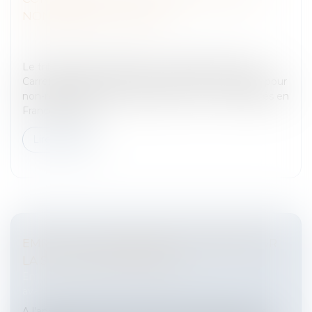
NON-RESPECT DU SMIC
Entreprises
/
Ressources humaines
/
Salaires et
avantages
Le tribunal de police d’Evry a condamné le 14 juin
Carrefour à payer 3,66 millions d’euros d’amendes pour
non-respect du Smic auprès d’environ 1 200 salariés en
France.La prise...
Lire la suite
EMPLOI ET DISCRIMINATION FONDÉE SUR
LA SITUATION DE FAMILLE
Entreprises
/
Ressources humaines
/
Salaires et
avantages
A l’approche des vacances d’été, le Défenseur des