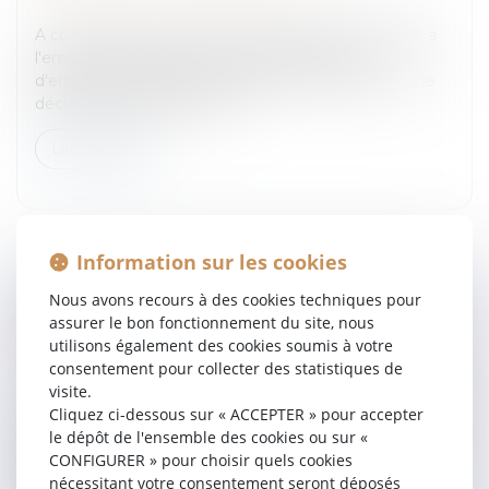
Entreprises
/
Ressources humaines
/
Contrat de travail
A compter du 1er août 2011, la déclaration préalable à
l'embauche (DPAE) et la déclaration unique
d'embauche (DUE) fusionnent pour faire place à une
déclaration préalable à l'em...
Lire la suite
Information sur les cookies
Nous avons recours à des cookies techniques pour
L'ASSURANCE RESPONSABILITÉ DU FAIT DU
assurer le bon fonctionnement du site, nous
NAVIRE
utilisons également des cookies soumis à votre
Entreprises
/
Gestion de l'entreprise
/
Gestion des
consentement pour collecter des statistiques de
risques et sécurité
visite.
Cliquez ci-dessous sur « ACCEPTER » pour accepter
L'ordonnance du 9 juin 2011 ajoute un chapitre au code
le dépôt de l'ensemble des cookies ou sur «
des transports instituant des obligations
CONFIGURER » pour choisir quels cookies
d'assurance.Responsabilité du navire: l'ordonnance du
nécessitant votre consentement seront déposés
9 juin 2011Une ordonnance...