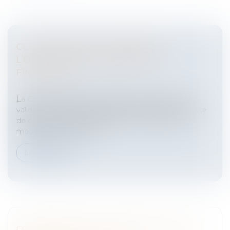
CLAUSE DE NON-CONCURRENCE :
L’OBLIGATOIRE CONTREPARTIE
FINANCIÈRE
Entreprises
/
Marketing et ventes
/
Concurrence
La Cour de Cassation a rappelé les conditions de
validité d’une clause de non-concurrence, et a profité
de cette occasion pour préciser les conditions et
modalités de son applic...
Lire la suite
CONDAMNATION DE CARREFOUR POUR