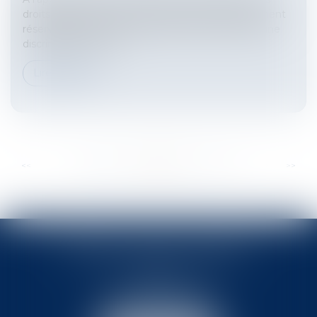
droits rappelle que les offres d’emplois exclusivement
réservées aux enfants du personnel constituent une
discrimination en rai...
Lire la suite
...
...
<<
<
265
266
267
268
269
270
271
>
>>
BABLED - FOATA - PAGAND
57 Promenade des Anglais
06048 Nice
Tél :
04 93 37 03 75
Fax : 04 93 37 03 05