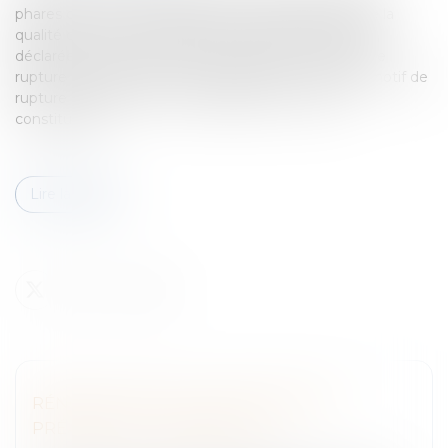
phares de la loi de simplification et d’amélioration de la
qualité du droit, est de faire de l’inaptitude du salarié,
déclarée par le médecin du travail, une des causes de
rupture anticipée d’un CDD.L’inaptitude : nouveau motif de
rupture anticipée du CDD Validée par le Conseil
constitution...
Lire la suite
RÉNOVATION DE LA DÉCLARATION
PRÉALABLE À L'EMBAUCHE