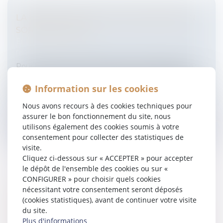
LA RESTRUCTURATION D'ENTREPRISE EN
SORTIE DE CRISE
Entreprises
/
Gestion de l'entreprise
/
Gestion des
risques et sécurité
Pour l‘instant l'économie a été mise sous perfusion :
Très peu de pertes d‘emploi grâce au dispositif de
Information sur les cookies
chômage partiel ; 84 % du salaire pris en charge à 100
% par...
Nous avons recours à des cookies techniques pour
assurer le bon fonctionnement du site, nous
Lire la suite
utilisons également des cookies soumis à votre
consentement pour collecter des statistiques de
visite.
Cliquez ci-dessous sur « ACCEPTER » pour accepter
le dépôt de l'ensemble des cookies ou sur «
CONFIGURER » pour choisir quels cookies
nécessitant votre consentement seront déposés
CONFINEMENT ET PERTES
(cookies statistiques), avant de continuer votre visite
D’EXPLOITATION: MODUS OPERANDI
du site.
DESTINÉ À VÉRIFIER LA POSSIBILITÉ D’UNE
Plus d'informations