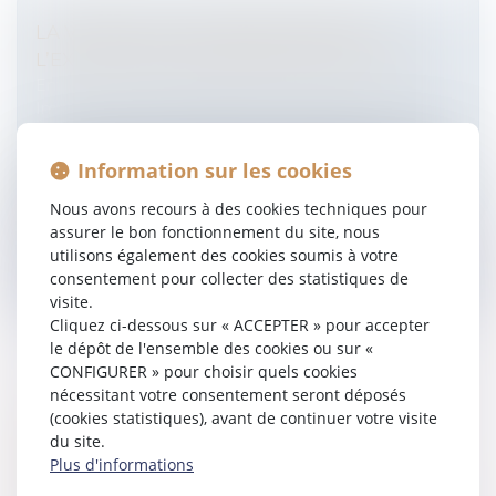
LA VENTE DE L’OUVRAGE SUPPOSE
L’EXISTENCE D’UNE RÉCEPTION TACITE
Entreprises
/
Gestion de l'entreprise
/
Construction
Immobilier
La réception tacite implique de caractériser la volonté
non équivoque du maître d’ouvrage de recevoir
Information sur les cookies
l’ouvrage. Cass, 3ème civ, 3 avril 2025, n°23-19.248 La
Nous avons recours à des cookies techniques pour
prise de posses...
assurer le bon fonctionnement du site, nous
utilisons également des cookies soumis à votre
Lire la suite
consentement pour collecter des statistiques de
visite.
Cliquez ci-dessous sur « ACCEPTER » pour accepter
le dépôt de l'ensemble des cookies ou sur «
CONFIGURER » pour choisir quels cookies
nécessitant votre consentement seront déposés
(cookies statistiques), avant de continuer votre visite
SAISIE-ATTRIBUTION : PRÉCISIONS SUR LA
du site.
POSSIBILITÉ POUR LA CAUTION D’AGIR
Plus d'informations
CONTRE LA SOUS-CAUTION SUR LE