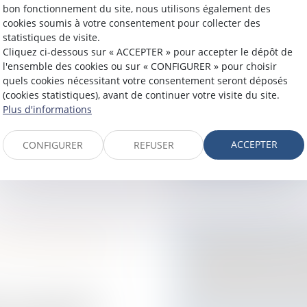
bon fonctionnement du site, nous utilisons également des
PLAFONNEMENTS 
cookies soumis à votre consentement pour collecter des
ficultés /
LICENCIEMENT SA
statistiques de visite.
Cliquez ci-dessous sur « ACCEPTER » pour accepter le dépôt de
Entreprises
/
Ressou
l'ensemble des cookies ou sur « CONFIGURER » pour choisir
ut ou partie d’une
L'article L 1235-3 du
quels cookies nécessitant votre consentement seront déposés
sont en même temps
licenciement sans cau
(cookies statistiques), avant de continuer votre visite du site.
réances...
salarié une indemnité
Plus d'informations
Lire la suite
ACCEPTER
CONFIGURER
REFUSER
 : BIG MAC, ROI
LA DÉCISION D’A
PRIVILÉGIÉE À L’
et brevets
PÉRIODE SUSPECT
DE CESSATION D
ue européenne BIG