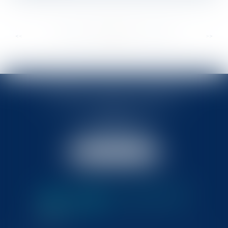
...
...
<<
<
357
358
359
360
361
362
363
>
>>
BABLED - FOATA - PAGAND
57 Promenade des Anglais
06048 Nice
Tél :
04 93 37 03 75
Fax : 04 93 37 03 05
NOUS LOCALISER