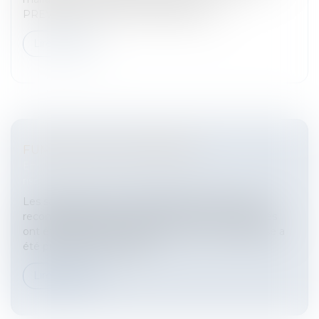
PREVENTION DE L'ALCOOLISME Qu...
Lire la suite
FUMER DANS L'ENTREPRISE
Entreprises
/
Gestion de l'entreprise
/
Gestion des
risques et sécurité
Les salariés exposés à un danger mortel« C’est la
reconnaissance extrêmement forte que les salariés
ont été exposés à un danger mortel.» Cette phrase a
été prononcée par Maître...
Lire la suite