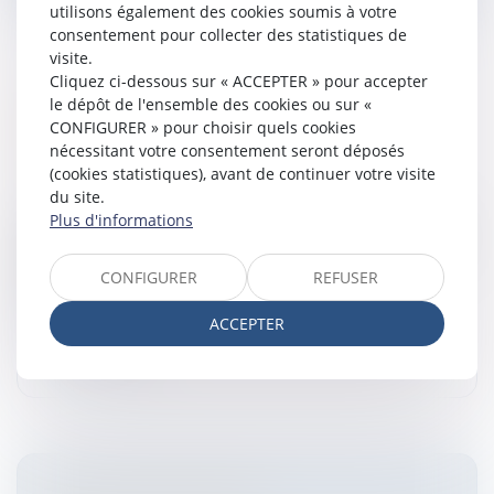
utilisons également des cookies soumis à votre
consentement pour collecter des statistiques de
visite.
Cliquez ci-dessous sur « ACCEPTER » pour accepter
le dépôt de l'ensemble des cookies ou sur «
LICENCIEMENT ET RUPTURE DE LA
CONFIGURER » pour choisir quels cookies
PÉRIODE D'ESSAI
nécessitant votre consentement seront déposés
Entreprises
/
Ressources humaines
/
Discipline et
(cookies statistiques), avant de continuer votre visite
licenciement
du site.
Plus d'informations
Assouplissement du calcul des délaisLicenciement et
rupture de la période d'essai à l'initiative de l'employeur
assouplissement du calcul des délais (Cour de
CONFIGURER
REFUSER
Cassation : 26 sept...
ACCEPTER
Lire la suite