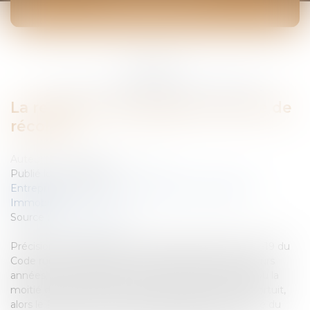
ACTUALITÉS
Vous êtes ici :
Accueil
La remise du fermage pour perte de récoltes
La remise du fermage pour perte de
récoltes
Auteur : GAUCHER-PIOLA Alexis
Publié le :
01/11/2006
Entreprises
/
Gestion de l'entreprise
/
Construction
Immobilier
Source :
www.eurojuris.fr
PrécisionsLes dispositions contenues à l’article L 411-19 du
Code rural prévoient que si le bail est fait pour plusieurs
années, et que, pendant la durée du bail, la totalité ou la
moitié d’une récolte au moins est enlevée par cas fortuit,
alors le fermier est en droit de demander une remise du