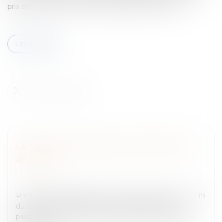
prix de sa location.Le fermier doit donc, dans un p...
Lire la suite
LA REMISE DU FERMAGE POUR PERTE DE
RÉCOLTES
Entreprises
/
Gestion de l'entreprise
/
Construction
Immobilier
PrécisionsLes dispositions contenues à l’article L 411-19
du Code rural prévoient que si le bail est fait pour
plusieurs années, et que, pendant la durée du bail, la