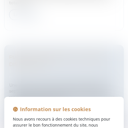
totalité ou...
Lire la suite
PUBLICITÉ COMPARATIVE ET GRANDE
DISTRIBUTION
Entreprises
/
Marketing et ventes
/
Publicité/
marketing
Une décision de la CJCE1° DANS UN ARRÊT DU 19
septembre 2006, la grande chambre de la CJCE a
rendu une décision importante en ce qu’elle livre des
guides d’interprétation de la...
Information sur les cookies
Lire la suite
Nous avons recours à des cookies techniques pour
assurer le bon fonctionnement du site, nous