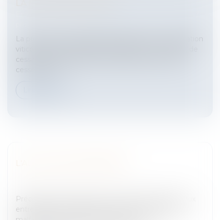
LA MISE À DISPOSITION
Entreprises
/
Contentieux
/
Entreprises en difficultés /
procédures collectives
La procédure de liquidation judiciaire d'une exploitation
viticole est ouverte lorsque le débiteur est en état de
cessation des paiements et lorsque son activité a
cessé, ou lor...
Lire la suite
L'ALCOOL EN ENTREPRISE
Entreprises
/
Gestion de l'entreprise
/
Gestion des
risques et sécurité
PrécisionsL'alcool pose de nombreux problèmes aux
entreprises, soit absentéisme, accidents du travail,
malfaçons et baisse de productivité...I – LA