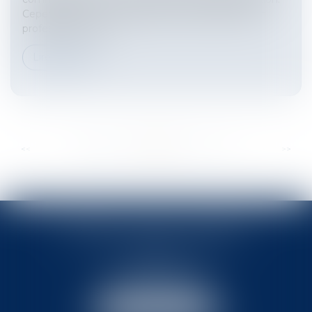
Cependant, celui qui engage la responsabilité d’un
professionnel du d...
Lire la suite
...
...
<<
<
165
166
167
168
169
170
171
>
>>
BABLED - FOATA - PAGAND
57 Promenade des Anglais
06048 Nice
Tél :
04 93 37 03 75
Fax : 04 93 37 03 05
NOUS LOCALISER