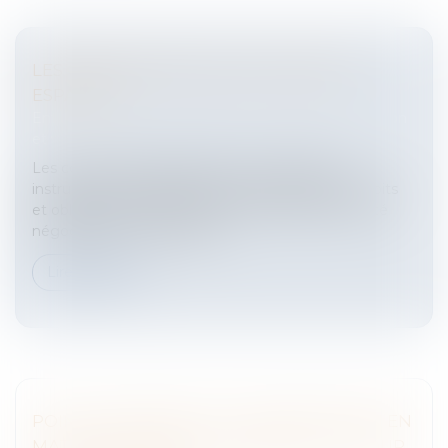
LES CONVENTIONS COLLECTIVES EN
ESPAGNE
Entreprises
/
Gestion de l'entreprise
/
Communication
et vie sociale
Les conventions collectives sont un puissant
instrument de régulation du travail puisque les droits
et obligations contenus dans la convention ont été
négociés entre les représe...
Lire la suite
POINT DE DÉPART DE LA PRESCRIPTION EN
MATIÈRE DE CRÉDIT IMMOBILIER : RETOUR