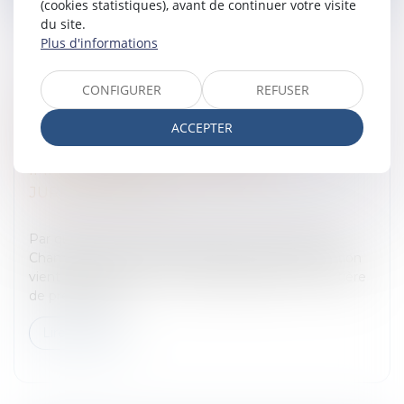
(cookies statistiques), avant de continuer votre visite
du site.
Plus d'informations
CONFIGURER
REFUSER
RÈGLES APPLICABLES EN MATIÈRE DE
PRESCRIPTION DES ACTIONS EN
ACCEPTER
RECOUVREMENT DES CRÉDITS
IMMOBILIERS : REVIREMENT DE
JURISPRUDENCE
Entreprises
/
Finances
/
Banque et finance
Par quatre arrêts rendus le même jour par la 1ère
Chambre Civile le 11 février 2016, la Cour de Cassation
vient de bouleverser les règles applicables en matière
de prescription...
Lire la suite