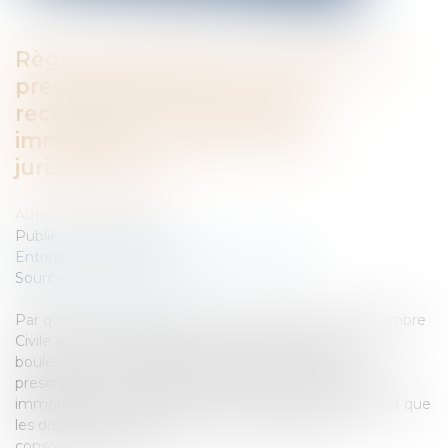
Règles applicables en matière de
prescription des actions en
recouvrement des crédits
immobiliers : revirement de
jurisprudence
Auteur : BACLE Florent
Publié le :
27/04/2016
Entreprises
/
Finances
/
Banque et finance
Source :
www.eurojuris.fr
Par quatre arrêts rendus le même jour par la 1ère Chambre
Civile le 11 février 2016, la Cour de Cassation vient de
bouleverser les règles applicables en matière de
prescription des actions en recouvrement des crédits
immobiliers.La Haute juridiction continue de considérer que
les dispositions de l’article L. 137-2 du code de la
consommation selo...