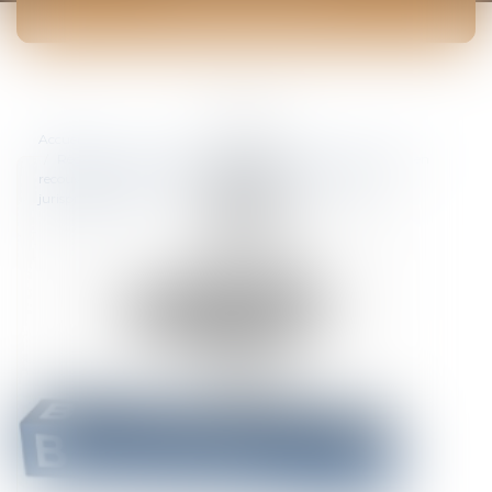
ACTUALITÉS
Vous êtes ici :
Accueil
Règles applicables en matière de prescription des actions en
recouvrement des crédits immobiliers : revirement de
jurisprudence