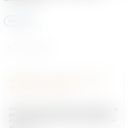
Lire la suite
LES BREVETS ET LA PROTECTION DES
INVENTIONS EN ESPAGNE
Entreprises
/
Marketing et ventes
/
Marques et
brevets
Le brevet est un actif immatériel de l’entreprise, qui lui
permet de protéger son invention en conférant un
monopole d’exploitation sur celui-ci. Il permet ainsi de
valoriser le...