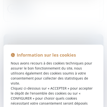
Lire la suite
APPROCHE PRATIQUE DE LA SOCIÉTÉ À
RESPONSABILITÉ LIMITÉE EN ESPAGNE
Information sur les cookies
(SARL)
Entreprises
/
Vie de l'entreprise
/
Création de
Nous avons recours à des cookies techniques pour
l'entreprise
assurer le bon fonctionnement du site, nous
utilisons également des cookies soumis à votre
La société à responsabilité (sociedad de
consentement pour collecter des statistiques de
responsabilidad limitada, S.R.L. ou sociedad limitada,
visite.
S.L.), dont le régime juridique est régulé par la Ley de
Cliquez ci-dessous sur « ACCEPTER » pour accepter
Sociedades de Capital (L...
le dépôt de l'ensemble des cookies ou sur «
CONFIGURER » pour choisir quels cookies
Lire la suite
nécessitant votre consentement seront déposés