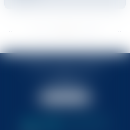
...
...
<<
<
290
291
292
293
294
295
296
>
>>
BABLED - FOATA - PAGAND
57 Promenade des Anglais
06048 Nice
Tél :
04 93 37 03 75
Fax : 04 93 37 03 05
NOUS LOCALISER