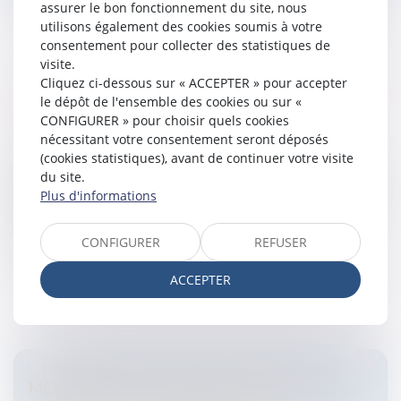
assurer le bon fonctionnement du site, nous
utilisons également des cookies soumis à votre
consentement pour collecter des statistiques de
visite.
Cliquez ci-dessous sur « ACCEPTER » pour accepter
EXPLOITATIONS AGRICOLES ET LIGNES THT:
le dépôt de l'ensemble des cookies ou sur «
L'IMPOSSIBLE RÉPARATION?
CONFIGURER » pour choisir quels cookies
Entreprises
/
Contentieux
/
Justice commerciale
nécessitant votre consentement seront déposés
(cookies statistiques), avant de continuer votre visite
La Cour d'Appel de Limoges vient de préciser le
du site.
régime de l’action en réparation engagée par l’éleveur
Plus d'informations
se prétendant victime des effets de l'exposition de ses
installations d'él...
CONFIGURER
REFUSER
Lire la suite
ACCEPTER
MÉMOIRES D'UN TRADER: ANALYSE DE