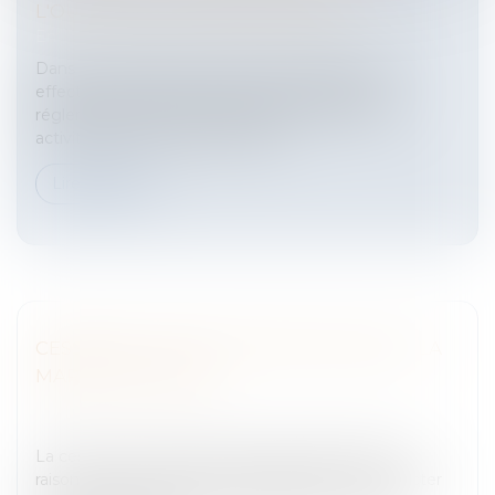
L'OUVRAGE DE JÉRÔME KERVIEL
Entreprises
/
Finances
/
Banque et finance
Dans son ouvrage, si Jérôme Kerviel admet avoir
effectué des actes pouvant sortir des cadres
réglementaires et déontologiques usuels de son
activité, il l'a fait en pleine conna...
Lire la suite
CESSION ET ACHAT DE PARTS DE SARL : LA
MARCHE À SUIVRE
Entreprises
/
Gestion de l'entreprise
/
Communication
et vie sociale
La cession et l’achat de part sociales de SARL, en
raison de leur nature contractuelle, doivent respecter