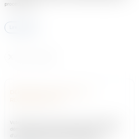
procédures de l...
Lire la suite
DÉMARCHAGE À DOMICILE: LA
RÉGLEMENTATION
Entreprises
/
Gestion de l'entreprise
/
Communication
et vie sociale
Votée en 1972, la même année que la loi relative au
démarchage financier, les deux textes procèdent
d'une même préoccupation: protéger le