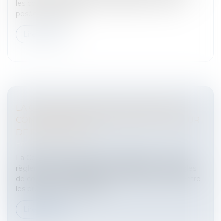
les conditions générales de validité des contrats
posées par l’article...
Lire la suite
LA COMMISSION RÉVISE LES RÈGLES DE
CONCURRENCE APPLICABLES AU SECTEUR
DE DISTRIBUTION
Entreprises
/
Marketing et ventes
/
Concurrence
La Commission européenne a adopté un nouveau
règlement d’exemption par catégories sur les règles
de concurrence applicables aux accords conclus entre
les producteurs et les dist...
Lire la suite