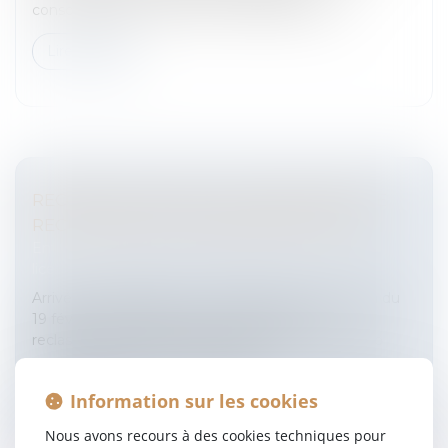
consommateur contre des méthodes de ven...
Lire la suite
RECONDUCTION DE LA CONVENTION DE
RECLASSEMENT PERSONNALISÉ (CRP)
Entreprises
/
Ressources humaines
/
Discipline et
licenciement
Arrivée à échéance le 31 mars 2010, la convention du
19 février 2009 relative à la convention de
reclassement personnalisé (CRP) a été reconduite
pour une année.La convention de...
Information sur les cookies
Lire la suite
Nous avons recours à des cookies techniques pour