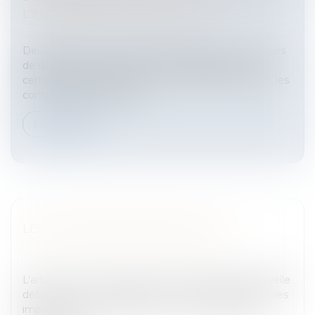
L'ENTREPRISE: NOUVEAUTÉS
Entreprises
/
Ressources humaines
/
Contrat de travail
Deux décrets du 23 juin 2009 modifient les modalités
de décompte des effectifs pour l’application de
certaines mesures comme le versement transport, les
contrats d’apprentissage...
Lire la suite
LES CRITÈRES DE BREVETABILITÉ
Entreprises
/
Marketing et ventes
/
Marques et
brevets
L’article L. 661-10 du Code de la Propriété Intellectuelle
définit comme brevetables : « les inventions nouvelles
impliquant une activité inventive et susceptibles