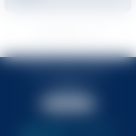
...
...
<<
<
307
308
309
310
311
312
313
>
>>
BABLED - FOATA - PAGAND
57 Promenade des Anglais
06048 Nice
Tél :
04 93 37 03 75
Fax : 04 93 37 03 05
NOUS LOCALISER