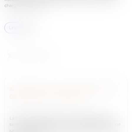
chargé d'examiner l'o...
Lire la suite
ADOPTION DE LA LOI DE MODERNISATION
DES SERVICES TOURISTIQUES
Entreprises
/
Gestion de l'entreprise
/
Communication
et vie sociale
La loi de développement et de modernisation des
services touristiques réforme en profondeur le régime
juridique de la vente de voyages. Elle tranche aussi le