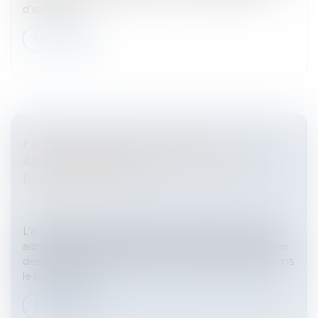
d’application...
Lire la suite
ENTREPRISES EN DIFFICULTÉS:
ASSOUPLISSEMENT DU DISPOSITIF DE
REMISES DE DETTES
Entreprises
/
Contentieux
/
Entreprises en difficultés /
procédures collectives
L’article L 626-6 du Code de commerce permet aux
administrations d’accepter de remettre tout ou partie
des dettes d’une entreprise en difficulté débitrice dans
le but de facilit...
Lire la suite