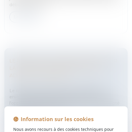
débat juridique aut...
Lire la suite
LE RAPPORT DU GROUPE DE TRAVAIL SUR
LA FISCALITÉ ENVIRONNEMENTALE
ADOPTÉ PAR LE SÉNAT
Entreprises
/
Finances
/
Fiscalité
Le rapport du groupe de travail sur la fiscalité
environnementale, chargé d'examiner entre autre
l'opportunité de créer une taxe carbone, a été adopté
par la Commission des fina...
Information sur les cookies
Lire la suite
Nous avons recours à des cookies techniques pour