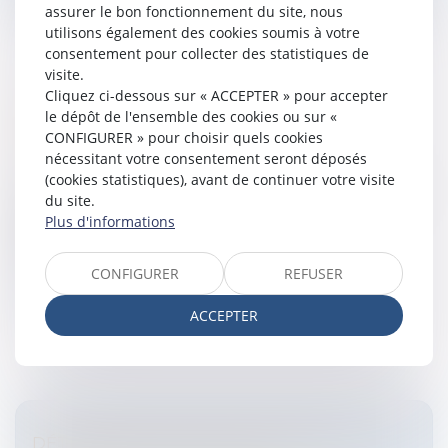
assurer le bon fonctionnement du site, nous
utilisons également des cookies soumis à votre
consentement pour collecter des statistiques de
visite.
Cliquez ci-dessous sur « ACCEPTER » pour accepter
RÉTROGRADATION DISCIPLINAIRE:
le dépôt de l'ensemble des cookies ou sur «
CONFIGURER » pour choisir quels cookies
NÉCESSITÉ DE L'ACCORD DU SALARIÉ
nécessitant votre consentement seront déposés
Entreprises
/
Ressources humaines
/
Contrat de travail
(cookies statistiques), avant de continuer votre visite
La rétrogradation est une sanction disciplinaire prise à
du site.
la suite du comportement d’un salarié considéré
Plus d'informations
comme fautif par l’employeur. Cette sanction
disciplinaire implique une...
CONFIGURER
REFUSER
Lire la suite
ACCEPTER
DÉTERMINATION DES EFFECTIFS DE