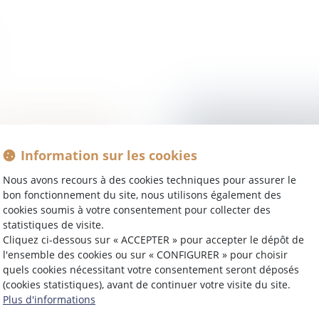
 PAR LE CONSEIL
LE CONSEIL DE 
AUTORITÉ DE LA
Information sur les cookies
e travail
Entreprises
/
Marketi
Nous avons recours à des cookies techniques pour assurer le
t l'essentiel de la loi
La loi de modernisati
bon fonctionnement du site, nous utilisons également des
s de travail qui
concurrence en Auto
cookies soumis à votre consentement pour collecter des
..
autorité de la concurr
statistiques de visite.
Cliquez ci-dessous sur « ACCEPTER » pour accepter le dépôt de
Lire la suite
l'ensemble des cookies ou sur « CONFIGURER » pour choisir
quels cookies nécessitant votre consentement seront déposés
(cookies statistiques), avant de continuer votre visite du site.
Plus d'informations