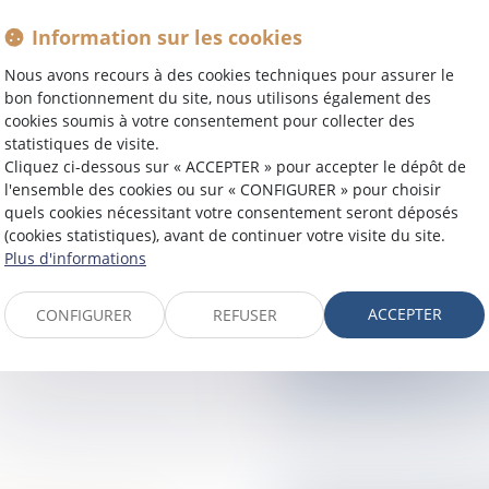
Information sur les cookies
 PROCÉDURE
QUE CONTIENT L
Nous avons recours à des cookies techniques pour assurer le
DE CRISE
RELATIVE AU PAI
bon fonctionnement du site, nous utilisons également des
D’EAU, DE GAZ E
cookies soumis à votre consentement pour collecter des
ne et licenciement
LOCAUX PROFESS
statistiques de visite.
L’ACTIVITÉ EST 
Cliquez ci-dessous sur « ACCEPTER » pour accepter le dépôt de
 entreprises continue
l'ensemble des cookies ou sur « CONFIGURER » pour choisir
L’ÉPIDÉMIE DE CO
nt la question du
quels cookies nécessitant votre consentement seront déposés
enir...
Entreprises
/
Gestion 
(cookies statistiques), avant de continuer votre visite du site.
Dans le contexte part
Plus d'informations
coronavirus , d’impor
place pour une périod
ACCEPTER
CONFIGURER
REFUSER
Lire la suite