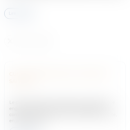
Lire la suite
CUMUL MANDAT SOCIAL ET FONCTION
SALARIÉE
Entreprises
/
Ressources humaines
/
Salaires et
avantages
Le cas de la double rémunération.Les faitsM. X a été
engagé en avril 2000, en qualité de responsable
commercial par la société Ets E, à laquelle a succédé,
en janvier 2002, la s...