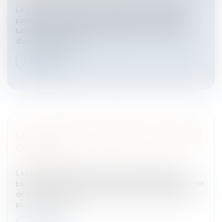
Le président du Synhorcat, deuxième organisation
patronale de l'hôtellerie-restauration, s'est déclaré,
lundi, « choqué » par l'interprétation qui a été faite
d'une enquête révé...
Lire la suite
LES BOURSES EUROPÉENNES CONTINUENT
DE CHUTER
Entreprises
/
Finances
/
Bourse
Les indices boursiers européens sont repartis à la
baisse jeudi, après l'annonce par la BNP Paribas du gel
de trois fonds de placement dont elle ne parvenait
plus à fixer la val...