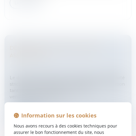
Lire la suite
DÉMARCHAGE À DOMICILE D'UNE
ASSOCIATION
Entreprises
/
Marketing et ventes
/
Publicité/
marketing
Le démarchage à domicile est aujourd’hui une activité
strictement encadrée par le droit de la consommation
tant elle est source d’abus de la part des
vendeurs/prospecteurs. La l...
Lire la suite
Information sur les cookies
Nous avons recours à des cookies techniques pour
assurer le bon fonctionnement du site, nous