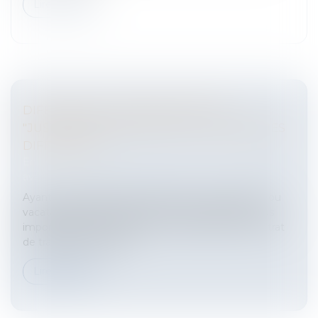
Lire la suite
DIFFÉRENCE DE RÉMUNÉRATION
"JUSTIFIÉE" PAR DES STATUTS JURIDIQUES
DIFFÉRENTS
Entreprises
/
Ressources humaines
/
Salaires et
avantages
Ayant constaté que des formateurs occasionnels ou
vacataires avaient bénéficié de rémunérations plus
importantes que la sienne, une formatrice en contrat
de travail à durée indé...
Lire la suite