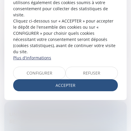
utilisons également des cookies soumis à votre
consentement pour collecter des statistiques de
visite.
EXONÉRATION PARTIELLE DE 75 % SUR
Cliquez ci-dessous sur « ACCEPTER » pour accepter
TRANSMISSION DE DROITS SOCIAUX
le dépôt de l'ensemble des cookies ou sur «
Entreprises
/
Finances
/
Fiscalité
CONFIGURER » pour choisir quels cookies
nécessitant votre consentement seront déposés
Les titres de sociétés ayant une activité industrielle,
(cookies statistiques), avant de continuer votre visite
commerciale, artisanale, agricole ou libérale transmis
du site.
par décès ou entre vifs sont exonérés de droits de
Plus d'informations
mutation à titr...
Lire la suite
CONFIGURER
REFUSER
ACCEPTER
UN QUART DES HÔTELIERS-
RESTAURATEURS FRAUDE L'URSSAF
Entreprises
/
Finances
/
Fiscalité