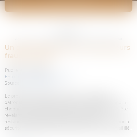
ACTUALITÉS
Vous êtes ici :
Accueil
Un quart des hôteliers-restaurateurs fraude l'Urssaf
Un quart des hôteliers-restaurateurs
fraude l'Urssaf
Publié le :
13/08/2007
Entreprises
/
Finances
/
Fiscalité
Source :
www.eurojuris.fr
Le président du Synhorcat, deuxième organisation
patronale de l'hôtellerie-restauration, s'est déclaré, lundi, «
choqué » par l'interprétation qui a été faite d'une enquête
révélant que plus d'un quart des hôtels, cafés ou
restaurants fraudaient l'Urssaf.Un préjudice énorme pour la
sécurité socialeLe Bilan 2006 de la lutte contre le travail illé...