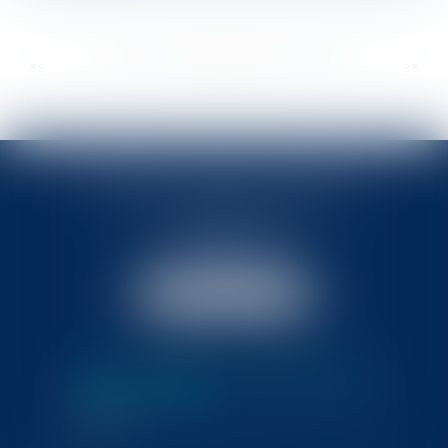
...
...
<<
<
350
351
352
353
354
355
356
>
>>
BABLED - FOATA - PAGAND
57 Promenade des Anglais
06048 Nice
Tél :
04 93 37 03 75
Fax : 04 93 37 03 05
NOUS LOCALISER