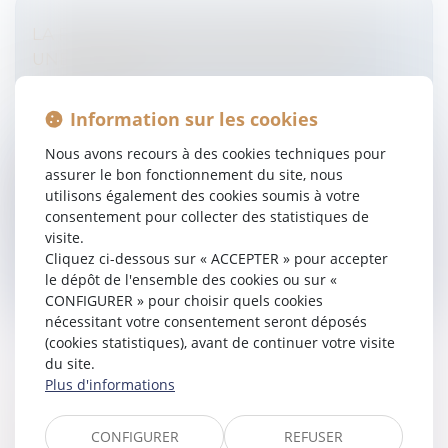
LA REPRISE DES ACTES ACCOMPLIS PAR
UNE SOCIÉTÉ EN FORMATION NE SE
PRÉSUME PAS
Entreprises
/
Vie de l'entreprise
/
Création de
Information sur les cookies
l'entreprise
Nous avons recours à des cookies techniques pour
Un arrêt de la Cour de cassation du 20 février 2019
assurer le bon fonctionnement du site, nous
vient préciser que la reprise par une société des
utilisons également des cookies soumis à votre
engagements souscrits par les associés avant son
consentement pour collecter des statistiques de
immatriculation ne peut êt...
visite.
Cliquez ci-dessous sur « ACCEPTER » pour accepter
Lire la suite
le dépôt de l'ensemble des cookies ou sur «
CONFIGURER » pour choisir quels cookies
nécessitant votre consentement seront déposés
(cookies statistiques), avant de continuer votre visite
du site.
Plus d'informations
E-JUSTICE : LE POINT DE VUE DE BENJAMIN
ENGLISH
CONFIGURER
REFUSER