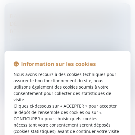
BAIL COMMERCIAL : NON-RESPECT DES
DÉLAIS ET ACQUISITION DE LA CLAUSE
RÉSOLUTOIRE
Entreprises
/
Gestion de l'entreprise
/
Construction
Immobilier
Les locataires en difficulté de règlement de loyers
recherchent des possibilités pour sauver leur activité
Information sur les cookies
commerciale et l’occupation du local commercial.
L’une des possibilit...
Nous avons recours à des cookies techniques pour
assurer le bon fonctionnement du site, nous
Lire la suite
utilisons également des cookies soumis à votre
consentement pour collecter des statistiques de
visite.
Cliquez ci-dessous sur « ACCEPTER » pour accepter
le dépôt de l'ensemble des cookies ou sur «
CONFIGURER » pour choisir quels cookies
nécessitant votre consentement seront déposés
LE DÉFAUT DE SOUSCRIPTION DE
(cookies statistiques), avant de continuer votre visite