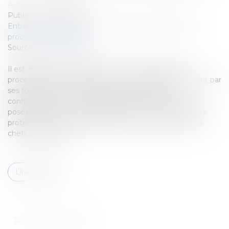
Auteur : ALCALDE Céline
Publié le :
30/09/2024
Entreprises
/
Contentieux
/
Entreprises en difficultés /
procédures collectives
Source :
www.eurojuris.fr
Il est acquis que toute personne qui est appelée à la
procédure de conciliation ou à un mandat ad hoc ou qui, par
ses fonctions, en a connaissance est tenue à la
confidentialité. Cette règle générale et impérative est
posée par l’article L 611-15 du Code de commerce. Cette
protection est un des arguments qui peut conduire les
chefs d’entreprise...
Lire la suite