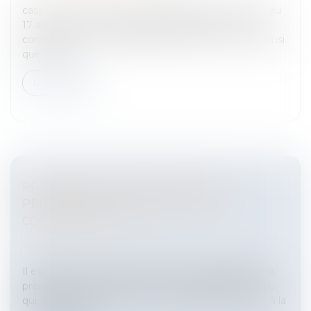
cass. crim., 22 mai 2024, n°23-83180 1. Par un arrêt du
17 avril 2023, la Cour d’Appel de MONTPELLIER a
condamné deux sociétés [les sociétés n°15 et 10] ainsi
que leur g...
Lire la suite
PROCÉDURE DE CONCILIATION :
PRÉCISIONS SUR L’ÉTENDUE DE LA
CONFIDENTIALITÉ
Entreprises
/
Contentieux
/
Entreprises en difficultés /
procédures collectives
Il est acquis que toute personne qui est appelée à la
procédure de conciliation ou à un mandat ad hoc ou
qui, par ses fonctions, en a connaissance est tenue à la