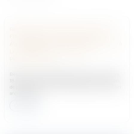
RÉTICENCE DOLOSIVE SUR LA SITUATION
FINANCIÈRE DE LA SOCIÉTÉ CÉDÉE :
AUCUNE OBLIGATION DE SE RENSEIGNER À
LA CHARGE DU CESSIONNAIRE
PROFESSIONNEL
Entreprises
/
Vie de l'entreprise
/
Cession d'entreprise
Résumé : Cour de Cassation, chambre commerciale,
18 septembre 2024, n°23-10.183 Suite à une cession
de parts sociales, le cessionnaire assigne le cédant en
annulation de l...
Lire la suite