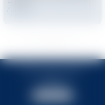
confidentialité...
Lire la suite
...
...
<<
<
28
29
30
31
32
33
34
>
>>
BABLED - FOATA - PAGAND
57 Promenade des Anglais
06048 Nice
Tél :
04 93 37 03 75
Fax : 04 93 37 03 05
NOUS LOCALISER