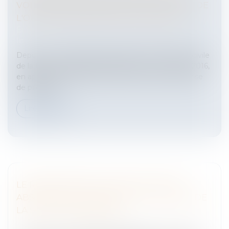
VOLONTÉ NON ÉQUIVOQUE DU MAITRE DE
L'OUVRAGE DE RECEVOIR L'OUVRAGE
Entreprises
/
Gestion de l'entreprise
/
Construction
Immobilier
Depuis un arrêt de principe de la 3ème Chambre civile
de la Cour de cassation en date du 24 novembre 2016,
en application de l’article 1792-6 du code civil, la prise
de possessi...
Lire la suite
LE RISQUE PÉNAL EN CAS DE FUSION-
ABSORPTION : PEU IMPORTE LA FORME DE
LA SOCIÉTÉ ABSORBÉE
Entreprises
/
Vie de l'entreprise
/
Fusion Acquisition