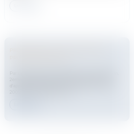
Lire la suite
PROCÉDURE CIVILE : DÉSISTEMENT ET
PROCÉDURES ORALES
Entreprises
/
Contentieux
/
Voies d'exécution
Par un arrêt du 10 janvier 2008, la Cour de cassation,
2ème Chambre civile a cassé un arrêt de la Cour
d'appel de PARIS (22ème Chambre) du 27 octobre
2005 qui avait condamné une...
Lire la suite