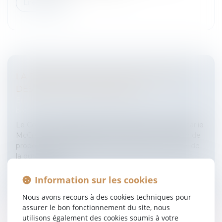
Lire la suite
LA DURÉE DE PROTECTION DES DROITS
DES ARTISTES INTERPRÈTES
Entreprises
/
Marketing et ventes
/
Marques et
brevets
Le Commissaire européen au Marché intérieur, Charlie
McCreevy, a annoncé jeudi 14 février son intention de
proposer la prolongation, dans l'industrie musicale, de
la durée de pr...
Lire la suite
Information sur les cookies
Nous avons recours à des cookies techniques pour
assurer le bon fonctionnement du site, nous
utilisons également des cookies soumis à votre