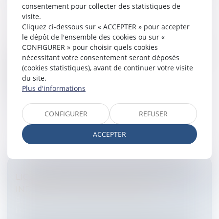
consentement pour collecter des statistiques de
visite.
Cliquez ci-dessous sur « ACCEPTER » pour accepter
LE TRAVAIL LE DIMANCHE
le dépôt de l'ensemble des cookies ou sur «
Entreprises
/
Ressources humaines
/
Contrat de travail
CONFIGURER » pour choisir quels cookies
En principe, le repos hebdomadaire doit être donné le
nécessitant votre consentement seront déposés
dimanche. Il existe cependant des dérogations.
(cookies statistiques), avant de continuer votre visite
Certaines sont temporaires, d'autres sont
du site.
permanentes.Les règles relatives a...
Plus d'informations
Lire la suite
CONFIGURER
REFUSER
ACCEPTER
LICENCIEMENT: INDEMNITÉ LÉGALE ET
INDEMNITÉ CONVENTIONNELLE
Entreprises
/
Ressources humaines
/
Discipline et
licenciement