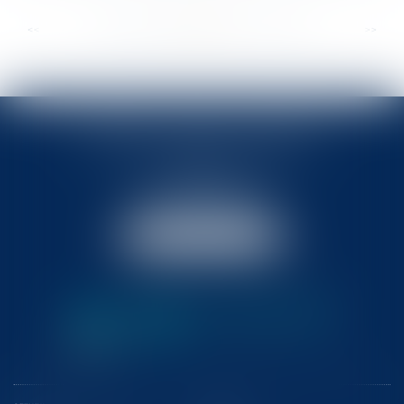
...
...
<<
<
337
338
339
340
341
342
343
>
>>
BABLED - FOATA - PAGAND
57 Promenade des Anglais
06048 Nice
Tél :
04 93 37 03 75
Fax : 04 93 37 03 05
NOUS LOCALISER