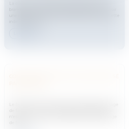
La convention collective de la profession ou de la
branche ou le contrat de travail du salarié peut prévoir
une indemnité conventionnelle de licenciement. Cette
indemnité est ap...
Lire la suite
CONSTITUTION DU DÉLIT DE FAUX DIFFUSÉ
PAR INTERNET
Entreprises
/
Marketing et ventes
/
Marques et
brevets
Le faux est commis au lieu de sa confection et l'usage
de faux au lieu où il en est fait usage ; la publication
n'est pas un élément constitutif de ces délits ; l'usage
de faux...