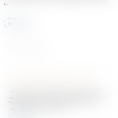
p...
Lire la suite
LES CNE REQUALIFIÉS EN CDI OU CDD
Entreprises
/
Ressources humaines
/
Contrat de travail
Les contrats nouvelles embauches (CNE) vont être
requalifiés en CDI et en CDD, a annoncé mercredi 27
février 2008 le porte-parole du gouvernement,
Laurent Wauquiez.Le sort des C...