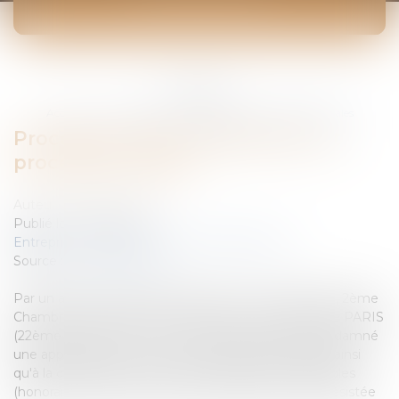
ACTUALITÉS
Vous êtes ici :
Accueil
Procédure civile : désistement et procédures orales
Procédure civile : désistement et
procédures orales
Auteur : VIBERT Olivier
Publié le :
19/02/2008
Entreprises
/
Contentieux
/
Voies d'exécution
Source :
www.eurojuris.fr
Par un arrêt du 10 janvier 2008, la Cour de cassation, 2ème
Chambre civile a cassé un arrêt de la Cour d'appel de PARIS
(22ème Chambre) du 27 octobre 2005 qui avait condamné
une appelante à un euro de dommages et intérêts ainsi
qu'à la condamnation au paiement des frais irrépétibles
(honoraires d'avocats) alors que l'appelante s'était désistée