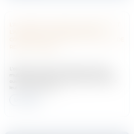
L'ASSUREUR MULTIRISQUE HABITATION ET
L'ASSUREUR DOMMAGES OUVRAGE
CONFRONTÉS AU PRINCIPE DE TRAVAUX DE
REPRISE PÉRENNE
Entreprises
/
Gestion de l'entreprise
/
Gestion des
risques et sécurité
L’obligation contractuelle à garantie de l’assureur
multirisque habitation et de l’assureur dommages
ouvrage procède du fait que les désordres trouvent
leur source dans l’intens...
Lire la suite