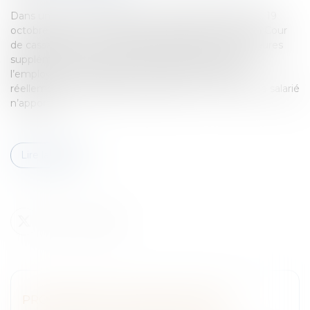
Dans un arrêt en date du 19 octobre 2022 (Cass. soc. 19
octobre 2022, n° 21-18093), la Chambre Sociale de la Cour
de cassation a de nouveau assoupli la preuve des heures
supplémentaires pour le salarié en faisant peser sur
l’employeur une obligation de justifier des heures
réellement effectuées par le salarié et ce, même si le salarié
n’apporte...
Lire la suite
PROCÉDURE DE CONCILIATION ET