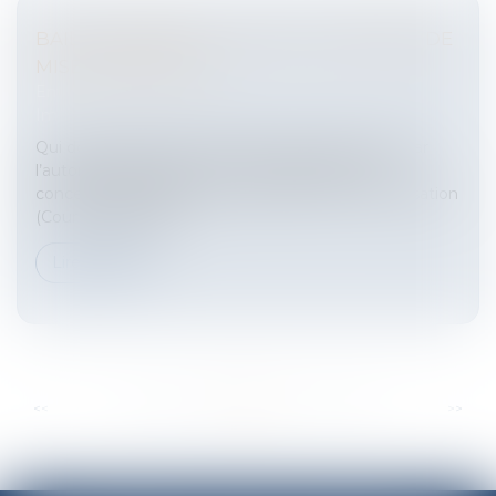
BAIL COMMERCIAL : HÔTEL ET TRAVAUX DE
MISE EN SÉCURITÉ
Entreprises
/
Gestion de l'entreprise
/
Construction
Immobilier
Qui doit prendre en charge les travaux prescrits par
l’autorité administrative ? Cette question, qui
concerne dans l’espèce traitée par la Cour de cassation
(Cour de cassation...
Lire la suite
...
...
<<
<
57
58
59
60
61
62
63
>
>>