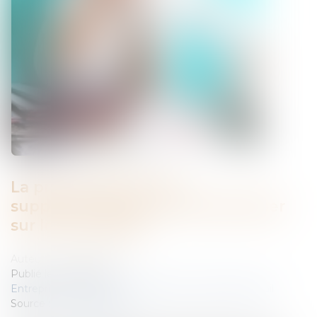
La preuve des heures
supplémentaires ne doit pas peser
sur le seul salarié
Auteur : D'HERBAIS Louis
Publié le :
23/12/2022
Entreprises
/
Ressources humaines
/
Temps de travail
Source :
www.eurojuris.fr