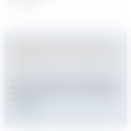
Lire la suite
APPARENCE PHYSIQUE DU SALARIÉ ET
DISCRIMINATION : CE QUI EST AUTORISÉ
AUX FEMMES NE PEUT ÊTRE INTERDIT AUX
HOMMES
Entreprises
/
Ressources humaines
/
Contrat de travail
Le 23 novembre 2022 (arrêt n°21-14.060), la Cour de
cassation a eu à se prononcer sur une question relative
à la coiffure arborée par les hôtesses et stewards des
compagnies aér...
Lire la suite