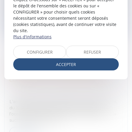
Cour de cassation a de nouveau assoupli la preuve des
le dépôt de l'ensemble des cookies ou sur «
heures supplém...
CONFIGURER » pour choisir quels cookies
nécessitant votre consentement seront déposés
Lire la suite
(cookies statistiques), avant de continuer votre visite
du site.
Plus d'informations
CONFIGURER
REFUSER
ACCEPTER
SUCCESSION DANS LE TEMPS DES
GARANTIES RC FACULTATIVES D’UN
CONSTRUCTEUR : VERSION PRATIQUE
Entreprises
/
Gestion de l'entreprise
/
Gestion des
risques et sécurité
L'arrêt de la Cour de cassation, 3ème chambre civile,
du 12 octobre 2022 (n° 21-21.427) nous donne
l’occasion de revenir de manière plus générale sur la
succession dans le temps...