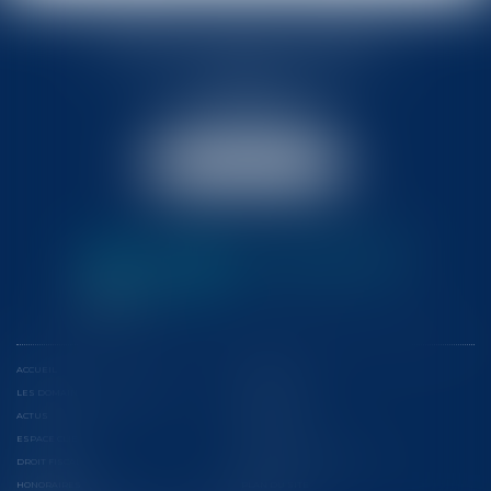
BABLED - FOATA - PAGAND
57 Promenade des Anglais
06048 Nice
Tél :
04 93 37 03 75
Fax : 04 93 37 03 05
NOUS LOCALISER
ACCUEIL
L'ÉQUIPE
LES DOMAINES D'INTERVENTION
CONFÉRENCES
ACTUS
EUROJURIS
ESPACE CLIENT
CONTACT
DROIT FISCAL
CONSEILS ET CONTENTIEUX
HONORAIRES
PLAN DU SITE