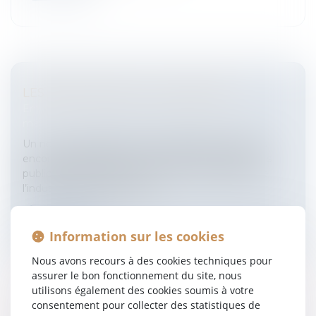
LES INDUSTRIELS ET LA PUBLICITÉ
Entreprises
/
Marketing et ventes
/
Publicité/
marketing
Un nouveau réglementLes industriels pourront-ils
encore longtemps écrire n’importe quoi dans leurs
publicités ?Depuis quelques années, les grands de
l’industrie alimentaire nous...
Lire la suite
Information sur les cookies
Nous avons recours à des cookies techniques pour
assurer le bon fonctionnement du site, nous
utilisons également des cookies soumis à votre
consentement pour collecter des statistiques de