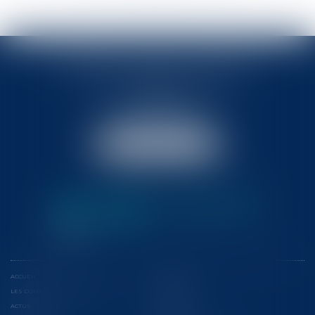
BABLED - FOATA - PAGAND
57 Promenade des Anglais
06048 Nice
Tél :
04 93 37 03 75
Fax : 04 93 37 03 05
NOUS LOCALISER
ACCUEIL
L'ÉQUIPE
LES DOMAINES D'INTERVENTION
CONFÉRENCES
ACTUS
EUROJURIS