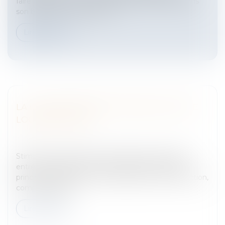
faire respecter une clause d'exclusivité figurant dans
son bail commercial.Lors de...
Lire la suite
LA LOI ENGAGEMENT NATIONAL POUR LE
LOGEMENT (ENL)
Entreprises
/
Gestion de l'entreprise
/
Construction
Immobilier
Stimuler les opérations de constructionLa loi ENL,
entrée en vigueur le 17 juillet 2006, dont l’objectif
principal est de stimuler les opérations de construction,
comporte égale...
Lire la suite