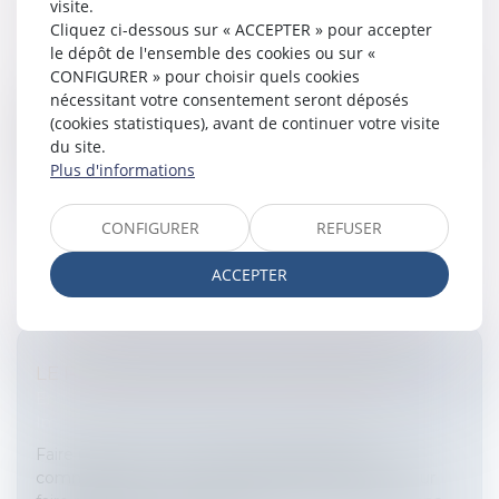
visite.
BAUX COMMERCIAUX
Cliquez ci-dessous sur « ACCEPTER » pour accepter
Entreprises
/
Gestion de l'entreprise
/
Construction
le dépôt de l'ensemble des cookies ou sur «
Immobilier
CONFIGURER » pour choisir quels cookies
Le droit au renouvellementPar deux arrêts du même
nécessitant votre consentement seront déposés
jour, la Cour de cassation a précisé le régime du droit
(cookies statistiques), avant de continuer votre visite
au renouvellement en indiquant les obligations du
du site.
locataire afin d’en b...
Plus d'informations
Lire la suite
CONFIGURER
REFUSER
ACCEPTER
LE PRENEUR D'UN BAIL COMMERCIAL
Entreprises
/
Gestion de l'entreprise
/
Construction
Immobilier
Faire respecter une clause d'exclusivitéBaux
commerciaux : Les moyens offerts au preneur pour