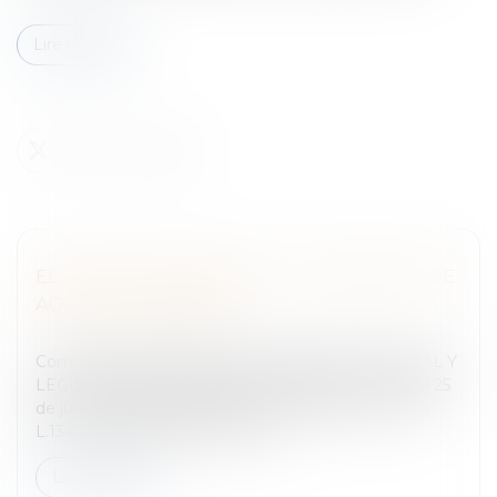
Lire la suite
EL AGENTE COMERCIAL Y EL CONTRATO DE
AGENCIA COMERCIAL
Entreprises
/
Ressources humaines
/
Contrat de travail
ComentariosDEFINICIÓN del AGENTE COMERCIAL Y
LEGISLATION APLICABLE EN FRANCIA.La ley del 25
de junio de 1991 codificada en los artículos L.134-1 a
L.134-17 del Código de comerci...
Lire la suite