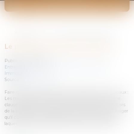
ACTUALITÉS
Vous êtes ici :
Accueil
Le preneur d'un bail commercial
Le preneur d'un bail commercial
Publié le :
20/12/2006
Entreprises
/
Gestion de l'entreprise
/
Construction
Immobilier
Source :
www.eurojuris.fr
Faire respecter une clause d'exclusivitéBaux commerciaux :
Les moyens offerts au preneur pour faire respecter une
clause d'exclusivité figurant dans son bail commercial.Lors
de la signature d'un bail commercial, le preneur peut exiger
qu'il contienne une clause d'exclusivité aux termes de
laquelle le bailleur s'engage à ne pas louer d'autres loc...