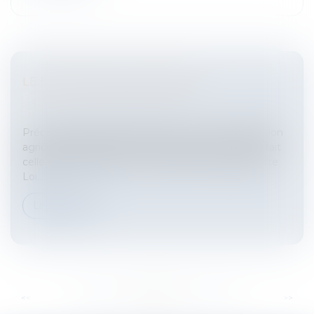
LE NOUVEAU BAIL CESSIBLE
Entreprises
/
Gestion de l'entreprise
/
Construction
Immobilier
PrécisionsJusqu’à l’intervention de la Loi d’orientation
agricole du 5 janvier 2006, la règle d’ordre public était
celle de la prohibition de la cession du bail rural.Cette
Loi...
Lire la suite
...
...
<<
<
356
357
358
359
360
361
362
>
>>