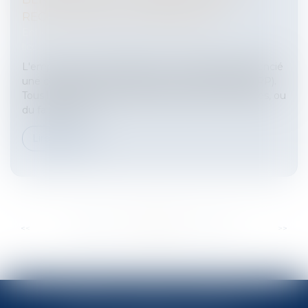
RECLASSEMENT PERSONNALISÉ?
Entreprises
/
Ressources humaines
/
Discipline et
licenciement
L'employeur doit proposer pour chaque salarié licencié
une convention de reclassement personnalisé (CRP).
Tous les salariés licenciés pour raisons économiques, ou
du fait de mut...
Lire la suite
...
...
<<
<
289
290
291
292
293
294
295
>
>>