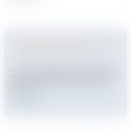
LE PATRIMOINE D'AFFECTATION OU L'EIRL,
LA LOI ADOPTÉE LE 5 MAI 2010
Entreprises
/
Gestion de l'entreprise
/
Gestion des
risques et sécurité
Le nouveau dispositif adopté le 5 mai 2010 permet à
l'entrepreneur de déclarer la liste des biens qu'il affecte
à son activité professionnelle et de distinguer ce
patrimoine de...
Lire la suite