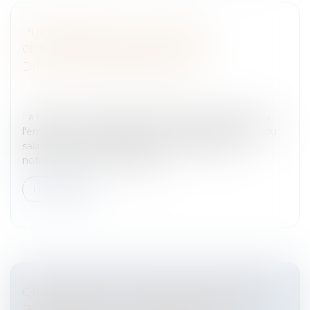
PRÉCISIONS SUR LA RUPTURE
CONVENTIONNELLE EN CAS DE
DIFFICULTÉS ÉCONOMIQUES
Entreprises
/
Ressources humaines
/
Discipline et
licenciement
La rupture conventionnelle ne doit pas permettre à
l'employeur de s'affranchir des règles protectrices du
salarié en cas de licenciement économique et
notamment de son obligatio...
Lire la suite
QUELLES SONT LES CONDITIONS POUR
BÉNÉFICIER DE LA CONVENTION DE