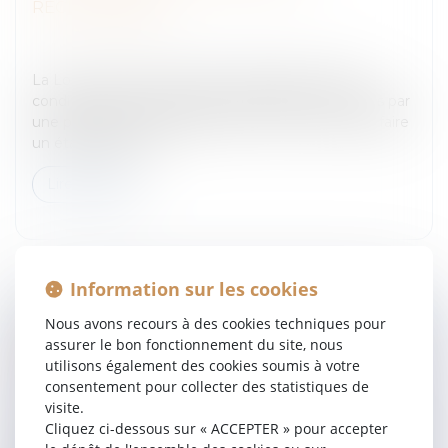
RECLASSEMENT
Entreprises
/
Ressources humaines
/
Discipline et
licenciement
La Loi du 18 mai 2010 visant à garantir de justes
conditions de rémunération aux salariés concernés par
une procédure de reclassement est l’occasion de faire
un état des lieux d...
Lire la suite
Information sur les cookies
Nous avons recours à des cookies techniques pour
RÉDUCTION DES REDEVANCES DUES À
assurer le bon fonctionnement du site, nous
LAGENCE EUROPÉENNE DES PRODUITS
utilisons également des cookies soumis à votre
CHIMIQUES PAR LES PME
consentement pour collecter des statistiques de
Entreprises
/
Finances
/
Fiscalité
visite.
Cliquez ci-dessous sur « ACCEPTER » pour accepter
Le règlement, qui fixe les redevances dues à l'Agence