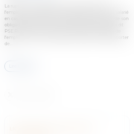
La rupture conventionnelle ne doit pas permettre à
l'employeur de s'affranchir des règles protectrices du salarié
en cas de licenciement économique et notamment de son
obligation d'établir un Plan de Sauvegarde de l'Emploi dit
PSE.Rupture conventionnelle et plan de sauvegarde de
l'emploi La Direction Générale du Travail est venue apporter
de...
Lire la suite
LICENCIEMENT ÉCONOMIQUE ET