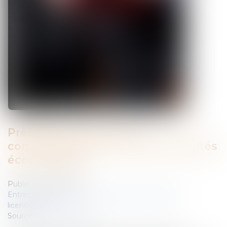
Précisions sur la rupture
conventionnelle en cas de difficultés
économiques
Publié le :
20/05/2010
Entreprises
/
Ressources humaines
/
Discipline et
licenciement
Source :
www.eurojuris.fr