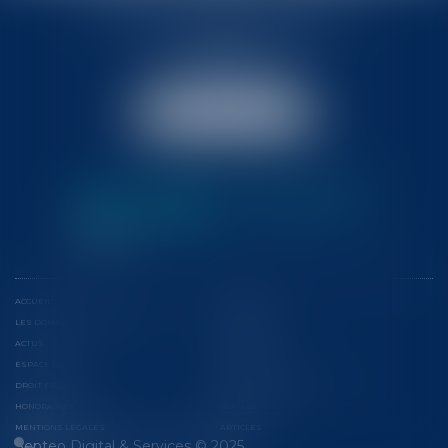
BABLED - FOATA - PAGAND
57 Promenade des Anglais
06048 Nice
Tél :
04 93 37 03 75
Fax : 04 93 37 03 05
NOUS LOCALISER
ACCUEIL
L'ÉQUIPE
LES DOMAINES D'INTERVENTION
CONFÉRENCES
ACTUS
EUROJURIS
ESPACE CLIENT
CONTACT
DROIT FISCAL
CONSEILS ET CONTENTIEUX
HONORAIRES
PLAN DU SITE
MENTIONS LÉGALES
ARTICLES
Septeo Digital & Services © 2025