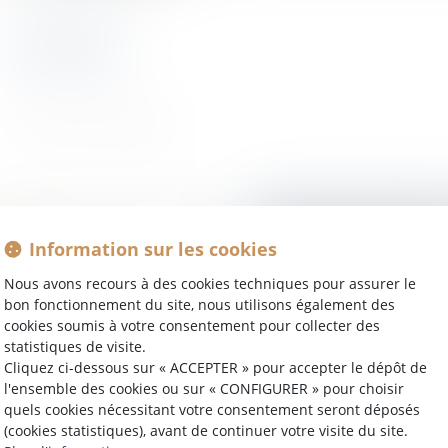
Lire la suite
S, DE LA
EMPLOI DES SÉNIO
Information sur les cookies
1ER JANVIER 2010
Nous avons recours à des cookies techniques pour assurer le
rce
Entreprises
/
Ressou
bon fonctionnement du site, nous utilisons également des
e à plusieurs régimes
Les entreprises comp
cookies soumis à votre consentement pour collecter des
statistiques de visite.
 audiovisuelle, au
mois, c'est-à-dire av
Cliquez ci-dessous sur « ACCEPTER » pour accepter le dépôt de
s peu...
accord sur l’emploi des
l'ensemble des cookies ou sur « CONFIGURER » pour choisir
quels cookies nécessitant votre consentement seront déposés
Lire la suite
(cookies statistiques), avant de continuer votre visite du site.