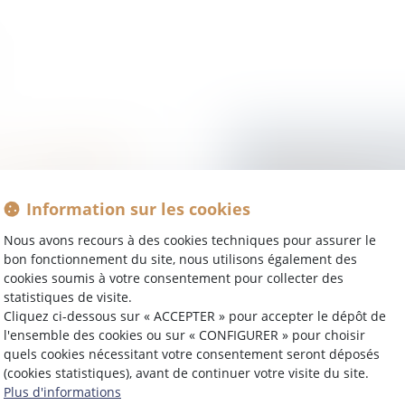
E LA MÉDECINE
PAIEMENT DU PRI
DE COMMERCE
Information sur les cookies
de travail
Entreprises
/
Vie de l
 du travail a été
L'article L147-17 du
Nous avons recours à des cookies techniques pour assurer le
bon fonctionnement du site, nous utilisons également des
le Parlement et
fonds de commerce u
cookies soumis à votre consentement pour collecter des
e...
paiement du prix de
statistiques de visite.
Cliquez ci-dessous sur « ACCEPTER » pour accepter le dépôt de
Lire la suite
l'ensemble des cookies ou sur « CONFIGURER » pour choisir
quels cookies nécessitant votre consentement seront déposés
(cookies statistiques), avant de continuer votre visite du site.
Plus d'informations