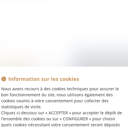
 LE SYSTÈME
LA MISE EN PLACE
MUNAUTAIRE
VARIETATE CONC
et brevets
Entreprises
/
Marketi
Information sur les cookies
r du vote effectué
Les atermoiements d
Nous avons recours à des cookies techniques pour assurer le
fication du système
dépôt pour un breve
bon fonctionnement du site, nous utilisons également des
ne victoir...
semaine, une avancée 
cookies soumis à votre consentement pour collecter des
statistiques de visite.
Lire la suite
Cliquez ci-dessous sur « ACCEPTER » pour accepter le dépôt de
l'ensemble des cookies ou sur « CONFIGURER » pour choisir
quels cookies nécessitant votre consentement seront déposés