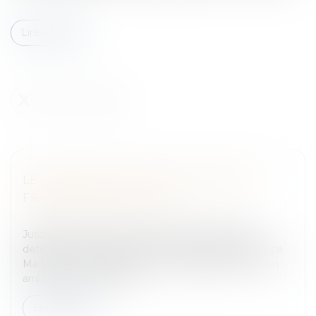
Lire la suite
LE MONOPOLE DES JEUX ET PARIS EN
FRANCE REMIS EN CAUSE
Entreprises
/
Marketing et ventes
/
Concurrence
Jusqu’à aujourd’hui, le Pari Mutuel Urbain (PMU)
détenait le monopole des jeux et des paris en France.
Mais la Cour de cassation en a décidé autrement.Un
arrêt de la Cour de Cas...
Lire la suite