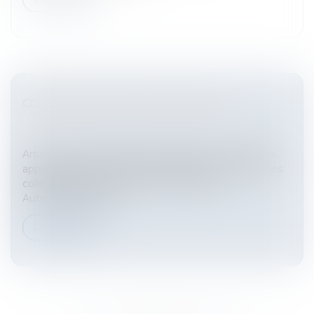
CONGÉS COLLECTIFS ET LOI SRU
Entreprises
/
Ressources humaines
/
Salaires et
avantages
Article de doctrine faisant le point des modifications
apportées par la loi SRU à la législation sur les congés
collectifsCongés collectifs et loi SRUTitre /
Auteur(s):Congés co...
Lire la suite