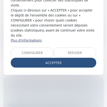
consentement pour collecter des statistiques de
visite.
PUBLICITÉ DES ALCOOLS
Cliquez ci-dessous sur « ACCEPTER » pour accepter
le dépôt de l'ensemble des cookies ou sur «
Entreprises
/
Marketing et ventes
/
Publicité/
CONFIGURER » pour choisir quels cookies
marketing
nécessitant votre consentement seront déposés
Nouvel arrêtPar arrêt du 23 février 2007, la cour
(cookies statistiques), avant de continuer votre visite
d'appel de Paris a rejeté l'action engagée en référé par
du site.
l'Association Nationale de Prévention de l'Alcoolisme
Plus d'informations
contre la collec...
Lire la suite
CONFIGURER
REFUSER
ACCEPTER
DROIT DU MARCHE VITI-VINICOLE
Entreprises
/
Marketing et ventes
/
Marques et
brevets
Vade-mecum pour les juristes et tous les intervenants