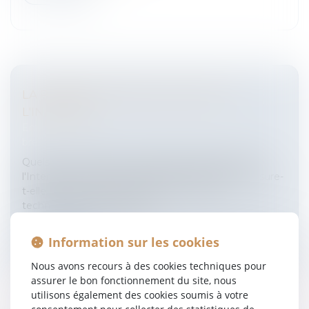
LA PROPRIETE INTELLECTUELLE ET
L'INTERNET
Entreprises
/
Marketing et ventes
/
Marques et
brevets
Quels sont les droits et les devoirs des acteurs de
l'Internet? Comment la propriété intellectuelle assure-
t-elle la protection des contenus[...] et des
technologies numériques[...
Lire la suite
Information sur les cookies
Nous avons recours à des cookies techniques pour
assurer le bon fonctionnement du site, nous
utilisons également des cookies soumis à votre