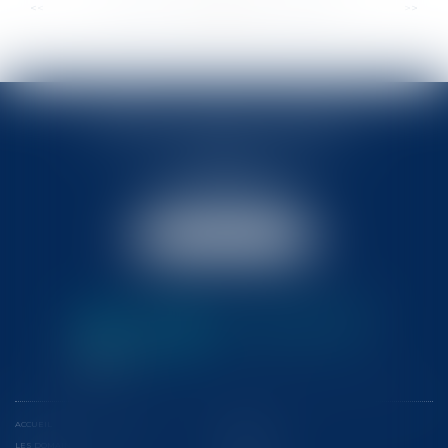
...
...
<<
<
353
354
355
356
357
358
359
>
>>
BABLED - FOATA - PAGAND
57 Promenade des Anglais
06048 Nice
Tél :
04 93 37 03 75
Fax : 04 93 37 03 05
NOUS LOCALISER
ACCUEIL
L'ÉQUIPE
LES DOMAINES D'INTERVENTION
CONFÉRENCES