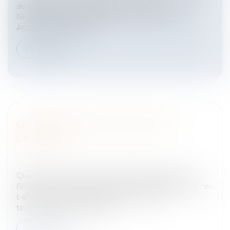
de la filière. Seul ouvrage récent traitant de
l'organisation des marchés(acteurs, qualité du vin,
AO,droits de plantation....
Lire la suite
LA PROPRIETE INTELLECTUELLE ET
L'INTERNET
Entreprises
/
Gestion de l'entreprise
/
Informatique et
Réseaux
Quels sont les droits et les devoirs des acteurs de
l'Internet? Comment la propriété intellectuelle assure-
t-elle la protection des contenus[...] et des
technologies numériques[...
Lire la suite