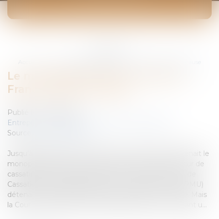
ACTUALITÉS
Vous êtes ici :
Accueil
Le monopole des jeux et paris en France remis en cause
Le monopole des jeux et paris en
France remis en cause
Publié le :
11/07/2007
Entreprises
/
Marketing et ventes
/
Concurrence
Source :
www.eurojuris.fr
Jusqu’à aujourd’hui, le Pari Mutuel Urbain (PMU) détenait le
monopole des jeux et des paris en France. Mais la Cour de
cassation en a décidé autrement.Un arrêt de la Cour de
CassationJusqu’à aujourd’hui, le Pari Mutuel Urbain (PMU)
détenait le monopole des jeux et des paris en France. Mais
la Cour de cassation en a décidé autrement, en cassant u...