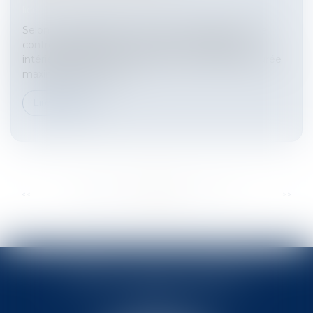
licenciement
Selon la jurisprudence, une mise à pied prononcée
contre un salarié n’est licite que si le règlement
intérieur prévoit cette sanction et en précise la durée
maximale. Dans le ca...
Lire la suite
...
...
<<
<
185
186
187
188
189
190
191
>
>>
BABLED - FOATA - PAGAND
57 Promenade des Anglais
06048 Nice