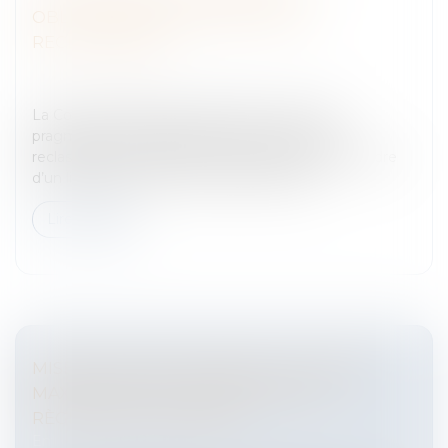
OBLIGATION DE RECHERCHE DE
RECLASSEMENT
Entreprises
/
Ressources humaines
/
Discipline et
licenciement
La Cour de Cassation a désormais une vision
pragmatique de l’obligation de recherche de
reclassement qui pèse sur l’employeur dans le cadre
d’un licenciement économique.Une sala...
Lire la suite
MISE À PIED DISCIPLINAIRE : LA DURÉE
MAXIMALE DOIT FIGURER DANS LE
RÈGLEMENT INTÉRIEUR
Entreprises
/
Ressources humaines
/
Discipline et