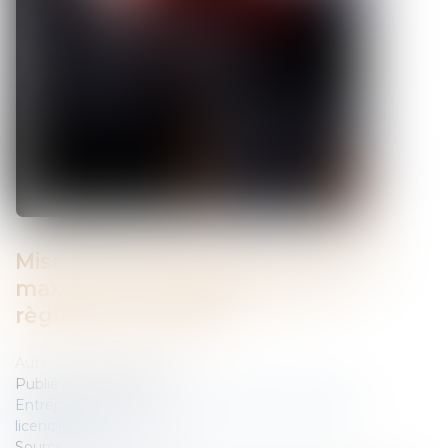
Mise à pied disciplinaire : la durée
maximale doit figurer dans le
règlement intérieur
Auteur : SEDOS CONSEIL
Publié le :
10/02/2015
Entreprises
/
Ressources humaines
/
Discipline et
licenciement
Source :
www.eurojuris.fr