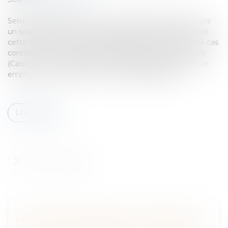
Selon la jurisprudence, une mise à pied prononcée contre
un salarié n’est licite que si le règlement intérieur prévoit
cette sanction et en précise la durée maximale. Dans le cas
contraire, la mise à pied disciplinaire prononcée est nulle
(Cass. soc. 26 octobre 2010, n° 09-42740).En l’espèce, un
employeur a notifié une mise à pied disciplinaire...
Lire la suite
LA PUBLICITÉ DES AVOCATS - ENFIN UNE