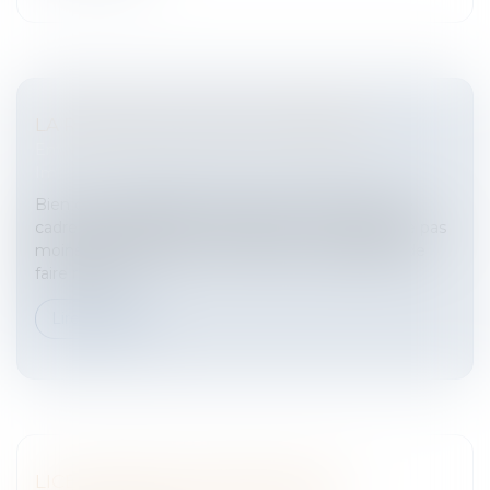
LA RÉVISION DU PRIX DU FERMAGE
Entreprises
/
Gestion de l'entreprise
/
Construction
Immobilier
Bien que le législateur offre peu de liberté dans le
cadre de la fixation des fermages, il n’en demeure pas
moins que le bailleur ou le fermier a la possibilité de
faire réviser...
Lire la suite
LICENCIEMENT ÉCONOMIQUE ET