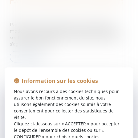
ÉVOLUTION MAJEURE POUR LES AVOCATS!
Entreprises
/
Marketing et ventes
/
Publicité/
marketing
Par décret du 28 octobre 2014 n° 2014-1251 sur le
mode de communication des avocats, les avocats
sont autorisés à réaliser des opérations publicitaires.Il
s'agit d'une révolutio...
Lire la suite
Information sur les cookies
Nous avons recours à des cookies techniques pour
assurer le bon fonctionnement du site, nous
LE COMPTE PERSONNEL DE FORMATION
utilisons également des cookies soumis à votre
(CPF)
consentement pour collecter des statistiques de
visite.
Entreprises
/
Ressources humaines
/
Salaires et
Cliquez ci-dessous sur « ACCEPTER » pour accepter
avantages
le dépôt de l'ensemble des cookies ou sur «
Depuis le 1er janvier 2015, le Compte Personnel de
CONFIGURER » pour choisir quels cookies