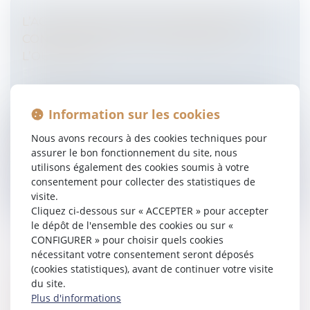
L’ACTION EN GARANTIE DÉCENNALE EST
CONDITIONNÉE À LA PROPRIÉTÉ DE
L’OUVRAGE
Entreprises
/
Gestion de l'entreprise
/
Construction
Immobilier
Par un arrêt en date du 19 février 2026 , dans une
Information sur les cookies
affaire où des travaux avaient été réalisés au siège d’un
établissement principal et dans l’intérêt exclusif de
Nous avons recours à des cookies techniques pour
l’exploitant,...
assurer le bon fonctionnement du site, nous
utilisons également des cookies soumis à votre
Lire la suite
consentement pour collecter des statistiques de
visite.
Cliquez ci-dessous sur « ACCEPTER » pour accepter
le dépôt de l'ensemble des cookies ou sur «
CONFIGURER » pour choisir quels cookies
nécessitant votre consentement seront déposés
(cookies statistiques), avant de continuer votre visite
FRAUDES AU VIREMENT : LE PRINCIPE DE
du site.
Plus d'informations
NON-IMMIXTION DE LA BANQUE JUSTIFIE