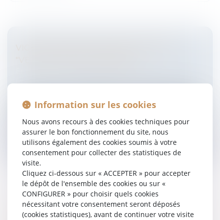
VICES CACHÉS ET QUALIFICATION DE
"VENDEUR PROFESSIONNEL"
Entreprises
/
Gestion de l'entreprise
/
Construction
Immobilier
Cass, 3ème civ, 10 juillet 2023, n° 12-17.149, Publié au
Information sur les cookies
Bulletin Cass, 3ème civ, 19 octobre 2023, n° 22-15.536,
Publié au Bulletin Il résulte des dispositions de l’ar...
Nous avons recours à des cookies techniques pour
assurer le bon fonctionnement du site, nous
Lire la suite
utilisons également des cookies soumis à votre
consentement pour collecter des statistiques de
visite.
Cliquez ci-dessous sur « ACCEPTER » pour accepter
le dépôt de l'ensemble des cookies ou sur «
CONFIGURER » pour choisir quels cookies
nécessitant votre consentement seront déposés
LORSQUE L'ASSUREUR RC DÉCENNALE EST
(cookies statistiques), avant de continuer votre visite