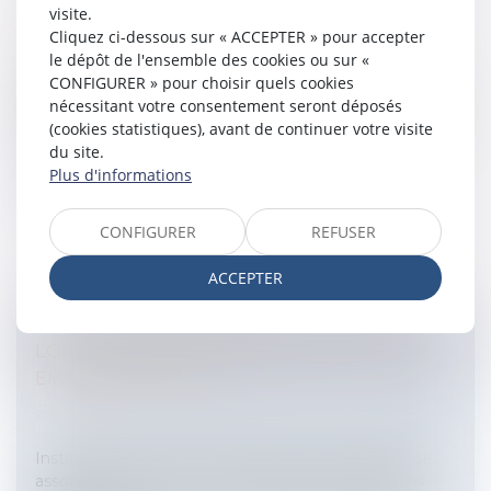
visite.
DROIT DU TRAVAIL: CE QUI VA CHANGER
Cliquez ci-dessous sur « ACCEPTER » pour accepter
Entreprises
/
Ressources humaines
/
Contrat de travail
le dépôt de l'ensemble des cookies ou sur «
Après plusieurs mois de négociations, syndicats et
CONFIGURER » pour choisir quels cookies
organisations professionnelles ont conclu le 11 janvier
nécessitant votre consentement seront déposés
2008 un accord (national interprofessionnel) réformant
(cookies statistiques), avant de continuer votre visite
(a minima pour...
du site.
Plus d'informations
Lire la suite
CONFIGURER
REFUSER
ACCEPTER
LOI RELATIVE À L'EXTENSION DU CHÈQUE
EMPLOI ASSOCIATIF
Entreprises
/
Ressources humaines
/
Salaires et
avantages
Instauré par la loi du 19 mai 2003, le chèque emploi-
associatif (CEA) est destiné à alléger les obligations