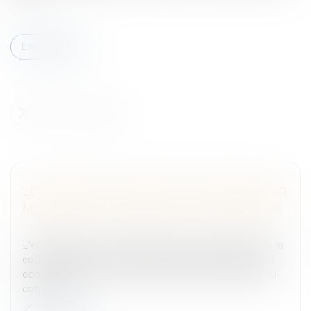
Lire la suite
LE CONTRAT DE TRAVAIL EN POLOGNE, PAR
ME BLANC DE LA NAULTE ET ME MISZCZUK
Entreprises
/
Ressources humaines
/
Contrat de travail
L'embauche, les contrats de travail, la rémunération, le
coût salarial, la durée du travail, les congés payés, les
congés sans solde, le congé maternité, la rupture du
contrat d...