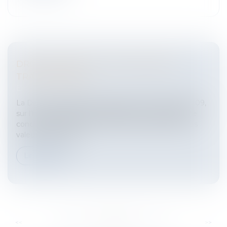
DROIT BOURSIER - OBLIGATIONS DE
TRANSPARENCE
Entreprises
/
Finances
/
Bourse
La Directive 2008/22 modifiant la Directive 2004/109,
sur l'harmonisation des obligations de transparence
concernant l'information sur les émetteurs dont les
valeurs mobilières...
Lire la suite
...
...
<<
<
335
336
337
338
339
340
341
>
>>