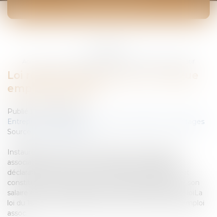
ACTUALITÉS
Vous êtes ici :
Accueil
Loi relative à l'extension du chèque emploi associatif
Loi relative à l'extension du chèque
emploi associatif
Publié le :
23/04/2008
Entreprises
/
Ressources humaines
/
Salaires et avantages
Source :
www.eurojuris.fr
Instauré par la loi du 19 mai 2003, le chèque emploi-
associatif (CEA) est destiné à alléger les obligations
déclaratives pesant sur les associations employeurs et
constituer, pour le salarié, un moyen de paiement de son
salaire et de ses congés payés.CEA: Publication de la loiLa
loi du 16 avril 2008, relative à l'extension du chèque emploi
assoc...