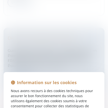
Lire la suite
DROIT DU TRAVAIL EN POLOGNE
Entreprises
/
Ressources humaines
/
Contrat de travail
Guide EUROJURIS FRANCE: Le Contrat de Travail en
PologneDroit du travail en PologneEUROJURIS
FRANCE publie le Guide "Le Contrat de travail en
Pologne". Cliquez ici pour télécha...
Lire la suite
Information sur les cookies
Nous avons recours à des cookies techniques pour
assurer le bon fonctionnement du site, nous
utilisons également des cookies soumis à votre
consentement pour collecter des statistiques de