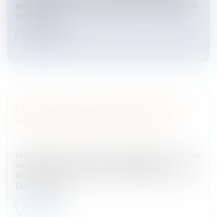
déclaratives pesant sur les associations employeurs et
constituer, po...
Lire la suite
LES DISCRIMINATIONS AU TRAVAIL, ET LE
DÉLAI DE PRESCRIPTION POUR AGIR
Entreprises
/
Ressources humaines
/
Salaires et
avantages
Un projet de loi pour la lutter contre les discriminations,
notamment en droit social, a été adopté par
l’Assemblée nationale, le 25 mars 2008.Droit du travail -
Discriminations...
Lire la suite