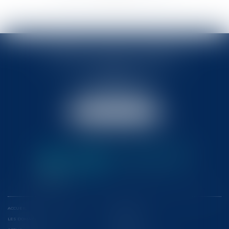
BABLED - FOATA - PAGAND
57 Promenade des Anglais
06048 Nice
Tél :
04 93 37 03 75
Fax : 04 93 37 03 05
NOUS LOCALISER
ACCUEIL
L'ÉQUIPE
LES DOMAINES D'INTERVENTION
CONFÉRENCES