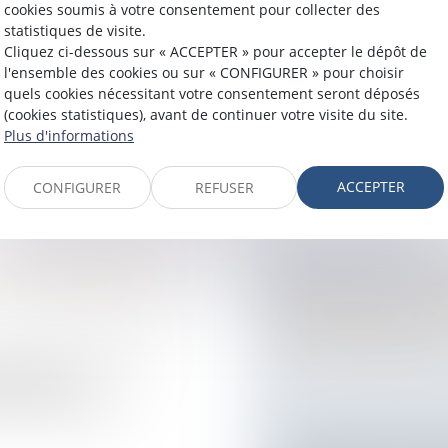
De nouvelles disposit
cookies soumis à votre consentement pour collecter des
statistiques de visite.
afin de renforcer le
ce de l'ivoire
Cliquez ci-dessous sur « ACCEPTER » pour accepter le dépôt de
organisme du recouvr
le territoire
l'ensemble des cookies ou sur « CONFIGURER » pour choisir
 braconnage...
quels cookies nécessitant votre consentement seront déposés
(cookies statistiques), avant de continuer votre visite du site.
Lire la suite
Plus d'informations
ACCEPTER
CONFIGURER
REFUSER
URS IMMOBILIERS
VÉHICULES AUTON
 des risques et
ORDONNANCE REL
VÉHICULES À DÉL
VOIES PUBLIQUES
ivile constitue une
s adoptée
Entreprises
/
Marketi
 à la détermin...
distribution
Une ordonnance relat