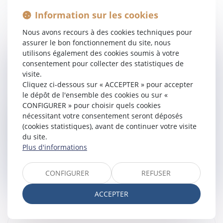
Information sur les cookies
Nous avons recours à des cookies techniques pour
assurer le bon fonctionnement du site, nous
utilisons également des cookies soumis à votre
consentement pour collecter des statistiques de
LA CERTIFICATION
visite.
Cliquez ci-dessous sur « ACCEPTER » pour accepter
Entreprises
/
Vie de l'entreprise
/
Création de
le dépôt de l'ensemble des cookies ou sur «
l'entreprise
CONFIGURER » pour choisir quels cookies
qualité – ISO – CERTIFICATION – sont des mots bien
nécessitant votre consentement seront déposés
compliqués pour ce qui n’est finalement que
(cookies statistiques), avant de continuer votre visite
l’organisation d’un cabinet d’avocats dans le but de
du site.
satisfaire les besoins de ses...
Plus d'informations
Lire la suite
CONFIGURER
REFUSER
ACCEPTER