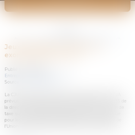
ACTUALITÉS
Vous êtes ici :
Accueil
Jeux de hasard et d'argent et exonération de la TVA
Jeux de hasard et d'argent et
exonération de la TVA
Publié le :
25/06/2010
Entreprises
/
Finances
/
Fiscalité
Source :
www.eurojuris.fr
La CJUE a précisé les critères de l’exonération de la TVA
prévue pour les jeux de hasard et d’argent à l’article 135 de
la directive 2006/112/CE relative au système commun de
taxe sur la valeur ajoutée.l’exonération de la TVA prévue
pour les jeux de hasard et d’argentLa Cour de justice de
l’Union européenne a précisé, le 10 juin 2010, les critèr...