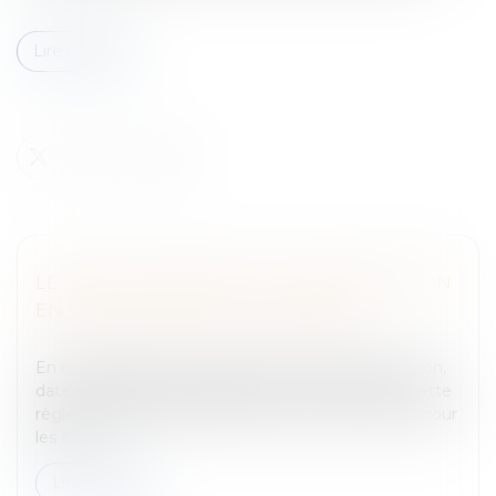
Lire la suite
LE POINT DE DÉPART DE LA PRESCRIPTION
EN MATIÈRE DE DÉLIT DE PRESSE
Entreprises
/
Contentieux
/
Justice commerciale
En matière de presse il s’agit de la première parution,
date à laquelle l’écrit litigieux a été rendu public. Cette
règle est relativement simple à mettre en œuvre pour
les écri...
Lire la suite