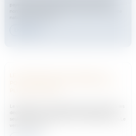
payer leurs dépenses de vacances. C'est un titre
nominatif, qui sera valable sur l'ensemble du territoire
national et dans l'Unio...
Lire la suite
LE VERSEMENT EN LIEU UNIQUE (VLU)
POUR LES ENTREPRISES DÉPENDANT DE
PLUSIEURS URSSAF
Entreprises
/
Finances
/
Banque et finance
Le versement en lieu unique permet de centraliser les
déclarations et le paiement des cotisations sur une
seule Urssaf pour l'ensemble de vos établissements.Le
versement en lieu...