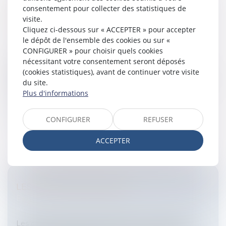
consentement pour collecter des statistiques de
CESSION DES DROITS SOCIAUX: LA
visite.
FRAGILITÉ DES CLAUSES STATUTAIRES
Cliquez ci-dessous sur « ACCEPTER » pour accepter
Entreprises
/
Gestion de l'entreprise
/
Communication
le dépôt de l'ensemble des cookies ou sur «
et vie sociale
CONFIGURER » pour choisir quels cookies
Il est courant que les associés d’une Société
nécessitant votre consentement seront déposés
commerciale conviennent statutairement ou aux
(cookies statistiques), avant de continuer votre visite
termes d’un pacte postérieur aux statuts d’organiser la
du site.
cession des droits sociaux et...
Plus d'informations
Lire la suite
CONFIGURER
REFUSER
ACCEPTER
LES CHÈQUES VACANCES
Entreprises
/
Ressources humaines
/
Salaires et
avantages
Les chèques vacances permettent aux salariés de