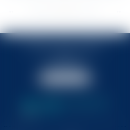
...
...
<<
<
288
289
290
291
292
293
294
>
>>
BABLED - FOATA - PAGAND
57 Promenade des Anglais
06048 Nice
Tél :
04 93 37 03 75
Fax : 04 93 37 03 05
NOUS LOCALISER