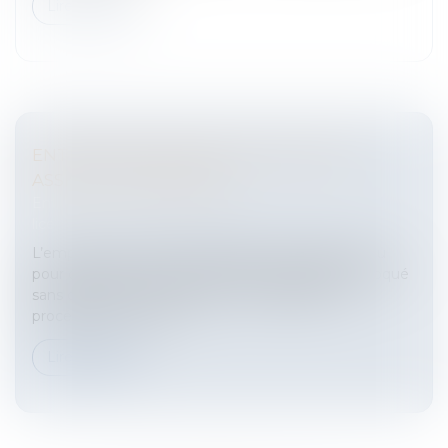
Lire la suite
ENTRETIEN PRÉALABLE: EMPLOYEUR
ASSISTÉ D'UN SALARIÉ
Entreprises
/
Ressources humaines
/
Discipline et
licenciement
L’employeur peut se faire assister d'un salarié venu
pour confirmer les faits reprochés au salarié convoqué
sans que cela ne constitue une irrégularité de
procédure, et à la con...
Lire la suite