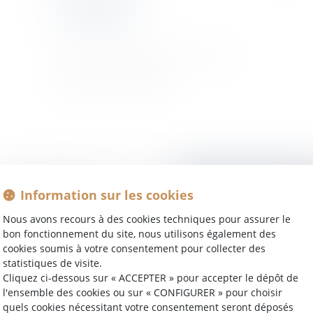
Lire la suite
Auteur : GAUCHER-PIOLA Alexis
E LA MÉDECINE
PAIEMENT DU PRI
Information sur les cookies
DE COMMERCE
Nous avons recours à des cookies techniques pour assurer le
de travail
Entreprises
/
Vie de l
bon fonctionnement du site, nous utilisons également des
cookies soumis à votre consentement pour collecter des
 du travail a été
L'article L147-17 du
statistiques de visite.
le Parlement et
fonds de commerce u
Cliquez ci-dessous sur « ACCEPTER » pour accepter le dépôt de
e...
paiement du prix de
l'ensemble des cookies ou sur « CONFIGURER » pour choisir
quels cookies nécessitant votre consentement seront déposés