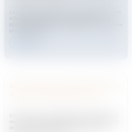
Entreprises
/
Ressources humaines
/
Contrat de travail
Le droit du travail temporaire, rencontre des difficultés
à s'affirmer juridiquement et à s'affranchir des
problématiques purement politiques ou de convictions
plus ou moins hos...
Lire la suite
MISE À DISPOSITION DE TOUS DOCUMENTS
AU PROFIT DES ADMINISTRATEURS
Entreprises
/
Gestion de l'entreprise
/
Communication
et vie sociale
En société anonyme, obligation de communiquer les
documents nécessaires aux administrateurs.Et devoir
de discrétion des administrateursDans un litige