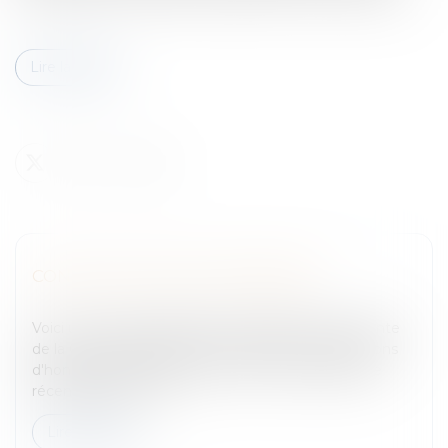
Lire la suite
CONTESTATIONS D'HONORAIRES
Entreprises
/
Contentieux
/
Voies d'exécution
Voici un panorama rapide de la jurisprudence récente
de la Cour de Cassation en matière de contestations
d'honoraires.Honoraires d'Avocats et jurisprudence
récente1er arrêt : Co...
Lire la suite