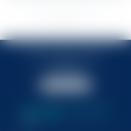
...
...
<<
<
336
337
338
339
340
341
342
>
>>
BABLED - FOATA - PAGAND
57 Promenade des Anglais
06048 Nice
Tél :
04 93 37 03 75
Fax : 04 93 37 03 05
NOUS LOCALISER