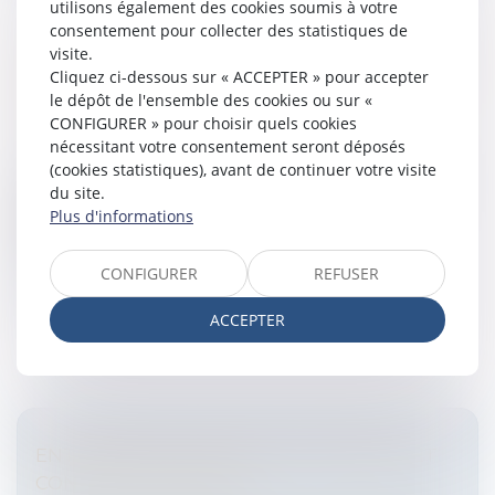
utilisons également des cookies soumis à votre
consentement pour collecter des statistiques de
visite.
L'INTERDICTION DE LICENCIER UNE FEMME
Cliquez ci-dessous sur « ACCEPTER » pour accepter
ENCEINTE
le dépôt de l'ensemble des cookies ou sur «
Entreprises
/
Ressources humaines
/
Discipline et
CONFIGURER » pour choisir quels cookies
licenciement
nécessitant votre consentement seront déposés
(cookies statistiques), avant de continuer votre visite
Une travailleuse, qui se soumet à une fécondation in
du site.
vitro est-elle une "travailleuse enceinte" au sens de
Plus d'informations
l'article 2, sous a), première partie, de la directive
92/85?Licenciem...
CONFIGURER
REFUSER
Lire la suite
ACCEPTER
ENTREPRISE DE TRAVAIL TEMPORAIRE ET
CONTRAT DE MISSION