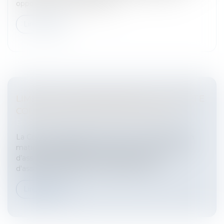
opposant des administrateur...
Lire la suite
LIMITES AU REMBOURSEMENT DU COMPTE
COURANT D'ASSOCIÉS EXPLOITANTS
Entreprises
/
Finances
/
Banque et finance
La Cour de cassation a rendu un arrêt remarqué en
matière de remboursement d'un compte courant
d’associés exploitant.Le compte courant
d'associéCette décision est datée du 09 oc...
Lire la suite