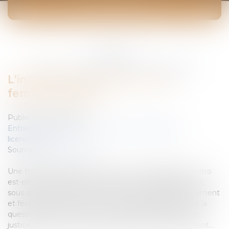
ACTUALITÉS
Vous êtes ici :
Accueil
L'interdiction de licencier une femme enceinte
L'interdiction de licencier une
femme enceinte
Publié le :
25/03/2008
Entreprises
/
Ressources humaines
/
Discipline et
licenciement
Source :
www.eurojuris.fr
Une travailleuse, qui se soumet à une fécondation in vitro
est-elle une "travailleuse enceinte" au sens de l'article 2,
sous a), première partie, de la directive 92/85?Licenciement
et fécondation in vitro - Droit communautaireTelle est la
question qu'a posé l'Oberster Gerichtshof à la Cour de
justice des communautés européennes.Les faits étaient...