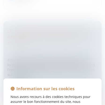
LES FOURNISSEURS D'ACCÈS À INTERNET
ONT-ILS DROIT DE SURTAXER LEUR
HOTLINE?
Entreprises
/
Gestion de l'entreprise
/
Informatique et
Réseaux
Il n'est pas normal de payer un appel à la hotline
lorsqu'il s'agit de signaler un dysfonctionnement dont
l'opérateur est responsable.Bientôt la fin des hotlines
surtaxéesC'est...
Lire la suite
Information sur les cookies
Nous avons recours à des cookies techniques pour
assurer le bon fonctionnement du site, nous