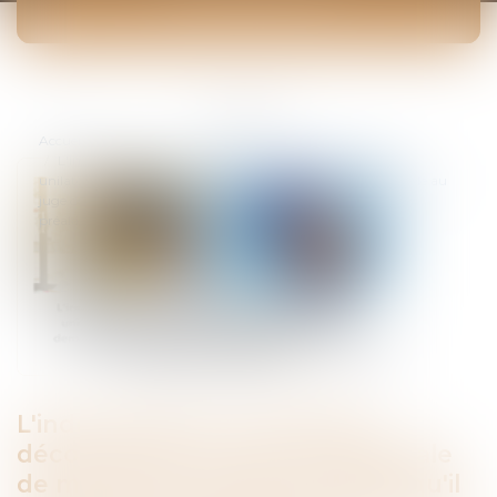
ACTUALITÉS
Vous êtes ici :
Accueil
L'indemnisation du préjudice découlant de la rupture
unilatérale de marché de travaux implique qu'il soit demandé au
juge de constater la résiliation et à défaut de la prononcer
préalablement
L'indemnisation du préjudice
découlant de la rupture unilatérale
de marché de travaux implique qu'il