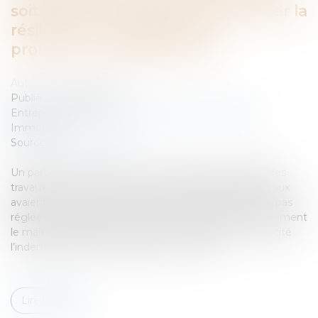
soit demandé au juge de constater la
résiliation et à défaut de la
prononcer préalablement
Auteur : GAUVIN Ludovic
Publié le :
07/05/2024
Entreprises
/
Gestion de l'entreprise
/
Construction
Immobilier
Source :
www.eurojuris.fr
Un particulier a confié à une entreprise la réalisation des
travaux de rénovation de sa piscine. Alors que les travaux
avaient été entrepris, mais non réceptionnés, n’étant pas
réglée de sa facture, l’entreprise a fait assigner en paiement
le maître d’ouvrage qui, à titre reconventionnel, a sollicité
l’indemnisation de ses différents chefs de...
Lire la suite