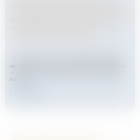
DÉCOULANT DE LA RUPTURE UNILATÉRALE
DE MARCHÉ DE TRAVAUX IMPLIQUE QU'IL
SOIT DEMANDÉ AU JUGE DE CONSTATER LA
RÉSILIATION ET À DÉFAUT DE LA
PRONONCER PRÉALABLEMENT
Entreprises
/
Gestion de l'entreprise
/
Construction
Immobilier
Un particulier a confié à une entreprise la réalisation
des travaux de rénovation de sa piscine. Alors que les
travaux avaient été entrepris, mais non réceptionnés,
n’étant p...
Lire la suite
LA FAUTE DU GÉOMÈTRE EXPERT