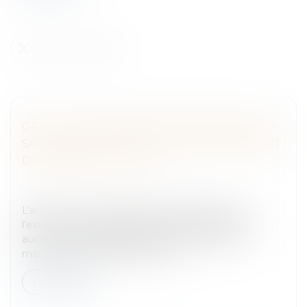
GRÈVE - UNE PRIME EXCEPTIONNELLE AUX
SALARIÉS NON-GRÉVISTES POUR SURCROÎT
DE TRAVAIL EST LICITE
Entreprises
/
Ressources humaines
/
Salaires et
avantages
L’article L. 2511-1 du Code du travail prévoit que
l’exercice du droit de grève ne peut donner lieu à
aucune mesure discriminatoire, notamment en
matière de rémunérations et d'a...
Lire la suite