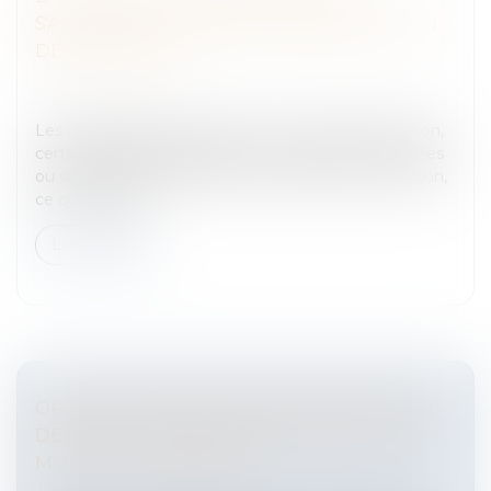
S'APPRÉCIE À LA DATE DE LA RÉALISATION
DE SA MISSION
Entreprises
/
Gestion de l'entreprise
/
Construction
Immobilier
Les règles d’urbanisme étant en constante évolution,
certaines dispositions peuvent toujours être annulées
ou simplement modifiées à l’occasion de leur révision,
ce qui conduit...
Lire la suite
OPPOSITION IRRÉGULIÈRE À INJONCTION
DE PAYER : LE DÉLAI D’OPPOSITION D’UN
MOIS EST INTERROMPU
Entreprises
/
Finances
/
Banque et finance