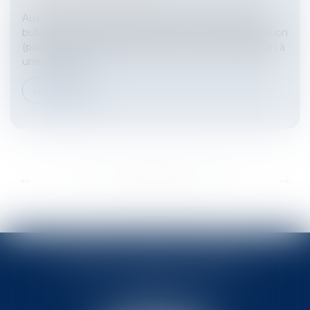
Aux termes d’un arrêt du 18 janvier 2024 publié au
bulletin, la 2ème chambre civile de la Cour de cassation
(pourvoi n°21-23.033) consacre le fait que l’opposition à
une ordonna...
Lire la suite
...
...
<<
<
34
35
36
37
38
39
40
>
>>
BABLED - FOATA - PAGAND
57 Promenade des Anglais
06048 Nice
Tél :
04 93 37 03 75