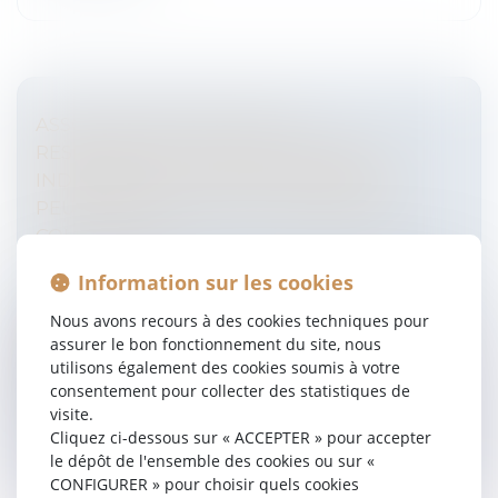
ASSOCIATION D’AVOCATS À
RESPONSABILITÉ PROFESSIONNELLE
INDIVIDUELLE : SEULS LES ASSOCIÉS
PEUVENT PARTICIPER AUX DÉCISIONS
COLLECTIVES
Entreprises
/
Gestion de l'entreprise
/
Communication
Information sur les cookies
et vie sociale
Par l’arrêt du 24.04.2024 n° 22-24.667, la Cour de
Nous avons recours à des cookies techniques pour
cassation précise les règles de participation des
assurer le bon fonctionnement du site, nous
associés de l’Association d’avocats à responsabilité
utilisons également des cookies soumis à votre
professionnelle individ...
consentement pour collecter des statistiques de
visite.
Lire la suite
Cliquez ci-dessous sur « ACCEPTER » pour accepter
le dépôt de l'ensemble des cookies ou sur «
CONFIGURER » pour choisir quels cookies