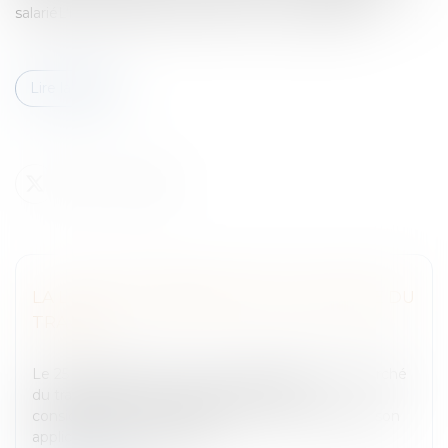
salariéL’interprétation que fait la Cour de Cassation...
Lire la suite
LA LOI DE MODERNISATION DU MARCHÉ DU
TRAVAIL
Entreprises
/
Ressources humaines
/
Contrat de travail
Le 25 juin 2008, la Loi sur la modernisation du marché
du travail a été promulguée. Cette Loi a
considérablement modifié le droit du travail dans son
application quotidienne.Ce...