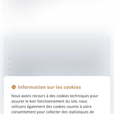
Lire la suite
LES DROITS INFORMATIQUE ET LIBERTÉS
Entreprises
/
Marketing et ventes
/
E-commerce
Face au développement des nouvelles technologies
(NTIC) a émergé un droit « Informatique et Libertés »
dont l’objectif consiste à assurer un équilibre entre les
impératifs de sé...
Lire la suite
Information sur les cookies
Nous avons recours à des cookies techniques pour
assurer le bon fonctionnement du site, nous
utilisons également des cookies soumis à votre
consentement pour collecter des statistiques de