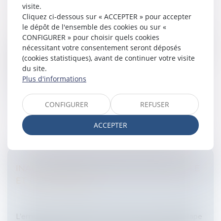
visite.
Cliquez ci-dessous sur « ACCEPTER » pour accepter
LES STAGES EN ENTREPRISE
le dépôt de l'ensemble des cookies ou sur «
Entreprises
/
Ressources humaines
/
Contrat de travail
CONFIGURER » pour choisir quels cookies
Jusqu’à la loi sur l’égalité des chances du 31 mars 2006,
nécessitant votre consentement seront déposés
le statut des stagiaires en entreprise n’était traité que
(cookies statistiques), avant de continuer votre visite
sous l’angle de la Sécurité Sociale avec des règles
du site.
d’exonéra...
Plus d'informations
Lire la suite
CONFIGURER
REFUSER
ACCEPTER
INAPTITUDE DU SALARIÉ: VISITE MÉDICALE
ET LICENCIEMENT
Entreprises
/
Ressources humaines
/
Discipline et
licenciement
L’employeur veillera au strict respect de chaque étape