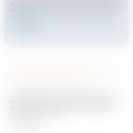
de la procédure de licenciement sous peine de devoir
réintégrer le salarié ou de subir une double sanction se
traduisant p...
Lire la suite
LA DISCRIMINATION À L'EMBAUCHE DANS
LES ENTREPRISES DU CAC 40
Entreprises
/
Ressources humaines
/
Contrat de travail
La Halde a épinglé trois entreprises du Cac 40 pour
discriminations à l'embauche.Trois entreprises du CAC
40 épinglées pour discriminations à l'embaucheLa
méthode employée par l...
Lire la suite