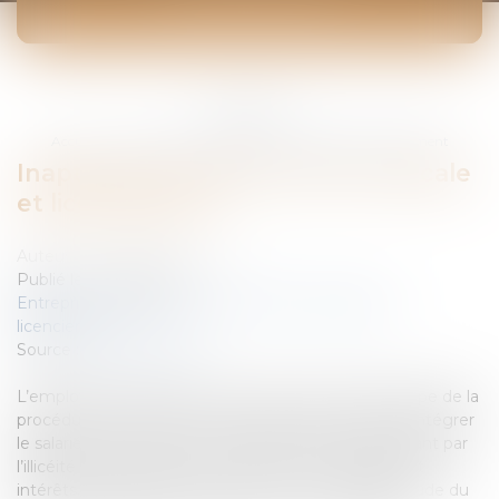
ACTUALITÉS
Vous êtes ici :
Accueil
Inaptitude du salarié: visite médicale et licenciement
Inaptitude du salarié: visite médicale
et licenciement
Auteur : DANIEL Jean-Philippe
Publié le :
24/06/2008
Entreprises
/
Ressources humaines
/
Discipline et
licenciement
Source :
www.eurojuris.fr
L’employeur veillera au strict respect de chaque étape de la
procédure de licenciement sous peine de devoir réintégrer
le salarié ou de subir une double sanction se traduisant par
l’illicéité du licenciement et l’octroi de dommages et
intérêts.Procédure de licenciement en cas d'inaptitude du