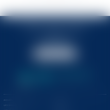
BABLED - FOATA - PAGAND
57 Promenade des Anglais
06048 Nice
Tél :
04 93 37 03 75
Fax : 04 93 37 03 05
NOUS LOCALISER
ACCUEIL
L'ÉQUIPE
LES DOMAINES D'INTERVENTION
CONFÉRENCES