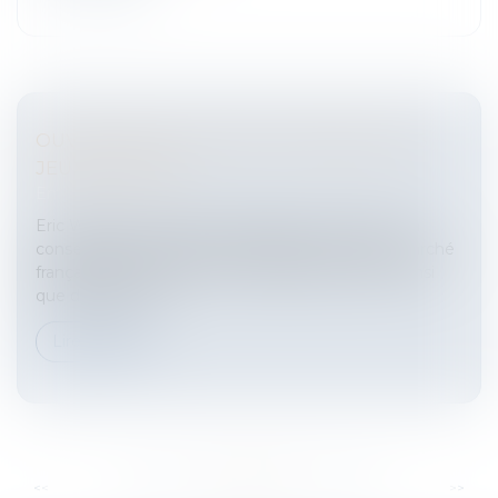
OUVERTURE DU MARCHÉ FRANÇAIS DES
JEUX EN LIGNE
Entreprises
/
Marketing et ventes
/
Concurrence
Eric Woerth, le ministre du budget, a confirmé en
conseil des ministres l'ouverture prochaine du marché
français des paris sportifs et hippiques en ligne, ainsi
que des jeux d'a...
Lire la suite
...
...
<<
<
332
333
334
335
336
337
338
>
>>