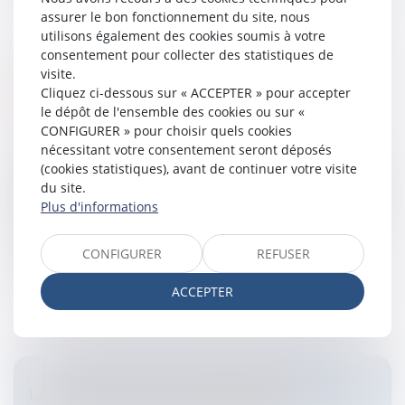
assurer le bon fonctionnement du site, nous
utilisons également des cookies soumis à votre
consentement pour collecter des statistiques de
VENDEUR ANONYME DE CONTREFAÇONS
visite.
Cliquez ci-dessous sur « ACCEPTER » pour accepter
SUR EBAY : CONTREFAÇON ET
le dépôt de l'ensemble des cookies ou sur «
CONCURRENCE DÉLOYALE
CONFIGURER » pour choisir quels cookies
Entreprises
/
Marketing et ventes
/
Concurrence
nécessitant votre consentement seront déposés
Dans son arrêt du 6 novembre, la CA de Paris pose le
(cookies statistiques), avant de continuer votre visite
principe selon lequel la mise en ligne d’une annonce
du site.
sur le site EBAY, qui ne préciserait pas les coordonnées
Plus d'informations
du vendeur, co...
CONFIGURER
REFUSER
Lire la suite
ACCEPTER
LA SIGNATURE POUR ORDRE DE LA