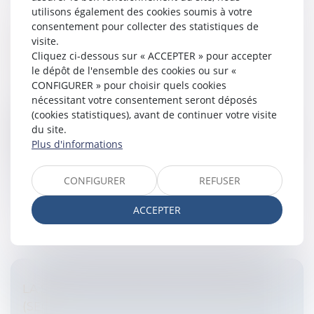
utilisons également des cookies soumis à votre
consentement pour collecter des statistiques de
visite.
REGULATION NO 1346/2000 ON
Cliquez ci-dessous sur « ACCEPTER » pour accepter
INSOLVENCY PROCEEDINGS
le dépôt de l'ensemble des cookies ou sur «
Entreprises
/
Contentieux
/
Entreprises en difficultés /
CONFIGURER » pour choisir quels cookies
procédures collectives
nécessitant votre consentement seront déposés
Regulation no 1346/2000 on Insolvency
(cookies statistiques), avant de continuer votre visite
ProceedingsPublié le 30/09/2008 - 52 lecteurs The
du site.
Regulation (EC) no. 1346/2000 of May 29, 2000 was
Plus d'informations
conceived in the sixties.Insolvency pro...
CONFIGURER
REFUSER
Lire la suite
ACCEPTER
LA SOCIÉTÉ COOPÉRATIVE EUROPÉENNE
(SEC)