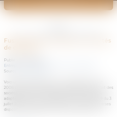
ACTUALITÉS
Vous êtes ici :
Accueil
Fusions transfrontalières de sociétés de capitaux
Fusions transfrontalières de sociétés
de capitaux
Publié le :
25/09/2008
Entreprises
/
Vie de l'entreprise
/
Fusion Acquisition
Source :
www.eurojuris.fr
Voici un aperçu rapide sur la loi n° 2008-649 du 3 juillet
2008 portant diverses dispositions d’adaptation du droit des
sociétés au droit communautaire.Fusions de sociétés:
adaptation au droit communautaireLa loi n° 2008-649 du 3
juillet 2008 (JO du 4 juillet 2008, p. 10705) portant diverses
dispositions d’adaptation du droit des sociétés au dro...