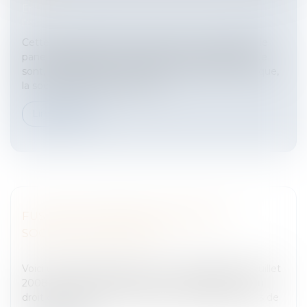
Entreprises
/
Vie de l'entreprise
/
Création de
l'entreprise
Cette nouvelle forme de société vient compléter le
panel des personnes morales communautaires que
sont, le groupement européen d’intérêt économique,
la société européenne et peu...
Lire la suite
FUSIONS TRANSFRONTALIÈRES DE
SOCIÉTÉS DE CAPITAUX
Entreprises
/
Vie de l'entreprise
/
Fusion Acquisition
Voici un aperçu rapide sur la loi n° 2008-649 du 3 juillet
2008 portant diverses dispositions d’adaptation du
droit des sociétés au droit communautaire.Fusions de