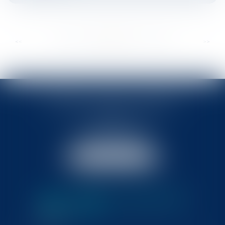
...
...
<<
<
327
328
329
330
331
332
333
>
>>
BABLED - FOATA - PAGAND
57 Promenade des Anglais
06048 Nice
Tél :
04 93 37 03 75
Fax : 04 93 37 03 05
NOUS LOCALISER