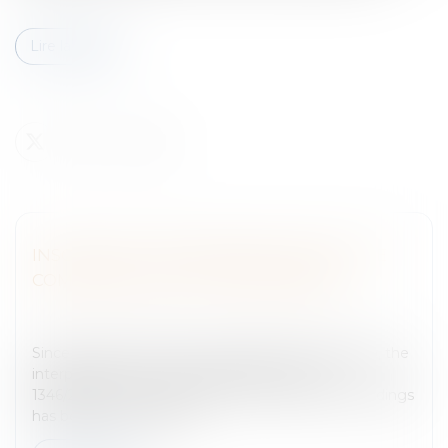
Lire la suite
INSOLVENCY PROCEEDINGS FACING THE
COMPANIES GROUP PHENOMENON
Entreprises
/
Contentieux
/
Entreprises en difficultés /
procédures collectives
Since it came into force more than five years ago, the
interpretation of Council Regulation (EC) no.
1346/2000 of May 29, 2000 on insolvency proceedings
has been controversial.I...