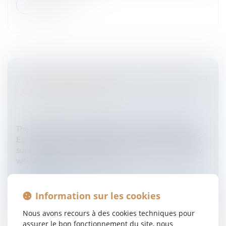
Lire la suite
THE EUROPEAN COMPANY UNDER FRENCH
LAW: MAIN FEATURES
Entreprises
/
Vie de l'entreprise
/
Création de
l'entreprise
The Regulation No. 2157/2001 on the statute for a
European company and the Directive on 2001/86/EC
supplementing the Statute for a European company
with regard to the involvemen...
Lire la suite
Information sur les cookies
Nous avons recours à des cookies techniques pour
assurer le bon fonctionnement du site, nous