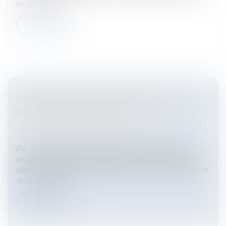
sociétés: adap...
Lire la suite
LE CRÉDIT ET LA PROTECTION DES
DONNÉES PERSONNELLES
Entreprises
/
Gestion de l'entreprise
/
Communication
et vie sociale
Par nécessité légale ou technique, les banques et
organismes de crédit disposent d’un certain nombre
d’informations sur la situation personnelle et financière
de leurs clients.L...
Lire la suite