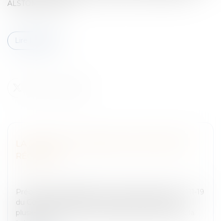
ALSTOM POWER...
Lire la suite
LA REMISE DU FERMAGE POUR PERTE DE
RÉCOLTES
Entreprises
/
Gestion de l'entreprise
/
Construction
Immobilier
PrécisionsLes dispositions contenues à l’article L 411-19
du Code rural prévoient que si le bail est fait pour
plusieurs années, et que, pendant la durée du bail, la