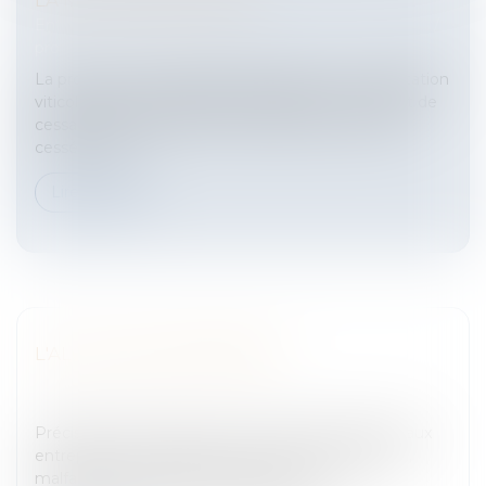
LA MISE À DISPOSITION
Entreprises
/
Contentieux
/
Entreprises en difficultés /
procédures collectives
La procédure de liquidation judiciaire d'une exploitation
viticole est ouverte lorsque le débiteur est en état de
cessation des paiements et lorsque son activité a
cessé, ou lor...
Lire la suite
L'ALCOOL EN ENTREPRISE
Entreprises
/
Gestion de l'entreprise
/
Gestion des
risques et sécurité
PrécisionsL'alcool pose de nombreux problèmes aux
entreprises, soit absentéisme, accidents du travail,
malfaçons et baisse de productivité...I – LA