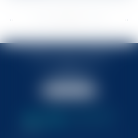
...
...
<<
<
357
358
359
360
361
362
363
>
>>
BABLED - FOATA - PAGAND
57 Promenade des Anglais
06048 Nice
Tél :
04 93 37 03 75
Fax : 04 93 37 03 05
NOUS LOCALISER