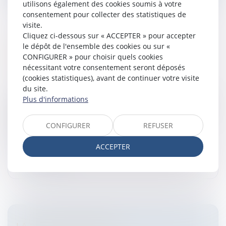
utilisons également des cookies soumis à votre
consentement pour collecter des statistiques de
visite.
Cliquez ci-dessous sur « ACCEPTER » pour accepter
le dépôt de l'ensemble des cookies ou sur «
LICENCIEMENT ET RUPTURE DE LA
CONFIGURER » pour choisir quels cookies
PÉRIODE D'ESSAI
nécessitant votre consentement seront déposés
Entreprises
/
Ressources humaines
/
Discipline et
(cookies statistiques), avant de continuer votre visite
licenciement
du site.
Assouplissement du calcul des délaisLicenciement et
Plus d'informations
rupture de la période d'essai à l'initiative de l'employeur
assouplissement du calcul des délais (Cour de
CONFIGURER
REFUSER
Cassation : 26 sept...
ACCEPTER
Lire la suite