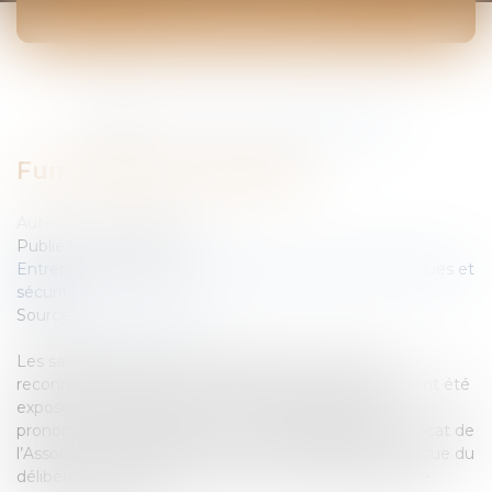
ACTUALITÉS
Vous êtes ici :
Accueil
Fumer dans l'entreprise
Fumer dans l'entreprise
Auteur : SEDOS CONSEIL
Publié le :
14/09/2006
Entreprises
/
Gestion de l'entreprise
/
Gestion des risques et
sécurité
Source :
www.eurojuris.fr
Les salariés exposés à un danger mortel« C’est la
reconnaissance extrêmement forte que les salariés ont été
exposés à un danger mortel.» Cette phrase a été
prononcée par Maître Jean-Paul TEISSONNIERE, avocat de
l’Association nationale des victimes de l’amiante, à l’issue du
délibéré du Tribunal Correctionnel de Lille dans l’affaire