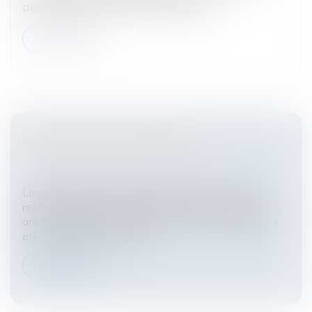
PREVENTION DE L'ALCOOLISME Qu...
Lire la suite
FUMER DANS L'ENTREPRISE
Entreprises
/
Gestion de l'entreprise
/
Gestion des
risques et sécurité
Les salariés exposés à un danger mortel« C’est la
reconnaissance extrêmement forte que les salariés
ont été exposés à un danger mortel.» Cette phrase a
été prononcée par Maître...
Lire la suite