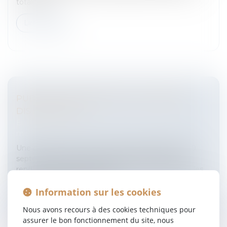
totalité ou...
Lire la suite
PUBLICITÉ COMPARATIVE ET GRANDE
DISTRIBUTION
Entreprises
/
Marketing et ventes
/
Publicité/
marketing
Une décision de la CJCE1° DANS UN ARRÊT DU 19
septembre 2006, la grande chambre de la CJCE a
rendu une décision importante en ce qu’elle livre des
guides d’interprétation de la...
Information sur les cookies
Lire la suite
Nous avons recours à des cookies techniques pour
assurer le bon fonctionnement du site, nous