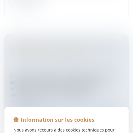
Lire la suite
CONTENTIEUX DU DROIT D'AUTEUR ET
COMPÉTENCE TERRITORIALE
Entreprises
/
Marketing et ventes
/
Marques et
brevets
En matière de contrefaçon, l’auteur dispose d’une
option de compétence : il peut assigner le
contrefacteur au lieu de son domicile mais a
également le choix entre la juridiction...
Lire la suite
Information sur les cookies
Nous avons recours à des cookies techniques pour