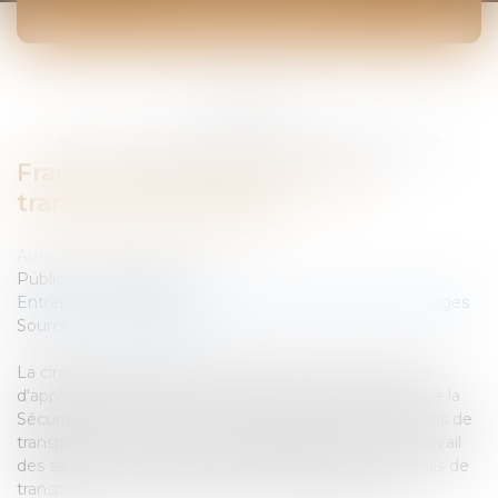
ACTUALITÉS
Vous êtes ici :
Accueil
Frais professionnels: l'aide au transport des salariés
Frais professionnels: l'aide au
transport des salariés
Auteur : DANIEL Jean-Philippe
Publié le :
02/03/2009
Entreprises
/
Ressources humaines
/
Salaires et avantages
Source :
www.eurojuris.fr
La circulaire du 28 Janvier 2009 précise les conditions
d'application de l'article 20 de la Loi de financement de la
Sécurité Sociale du 17 Décembre 2008 relative aux frais de
transports entre la résidence habituelle et le lieu de travail
des salariés.Les conditions de remboursement des frais de
transportLa circulaire DGT-DSS N°01 du 28 janvier...