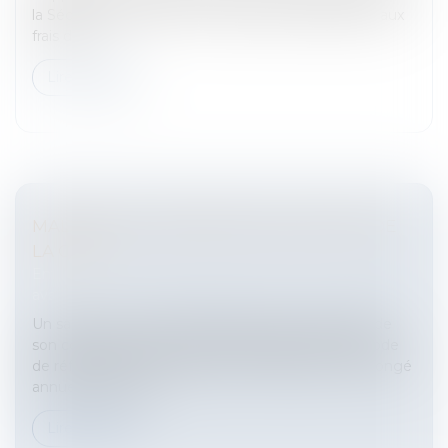
la Sécurité Sociale du 17 Décembre 2008 relative aux
frais de t...
Lire la suite
MALADIE ET CONGÉS PAYÉS: L'APPORT DE
LA CJCE
Entreprises
/
Ressources humaines
/
Salaires et
avantages
Un salarié en congé maladie doit être indemnisé de
son congé annuel non pris à l'expiration de la période
de référence.Arrêt maladie et indemnisation du congé
annuel non prisLa...
Lire la suite