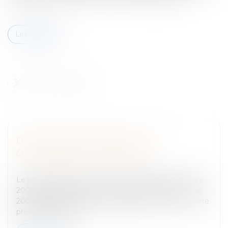
Lire la suite
LE PROJET DE LOI RELATIF AUX
COMMISSAIRES AUX COMPTES
Entreprises
/
Finances
/
Fiscalité
Le projet de loi ratifiant l'ordonnance du 8 décembre
2008, transposant la directive 2006/43/CE du 17 mai
2006, et relative aux commissaires aux comptes, a été
présenté en conse...