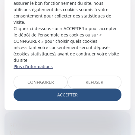
assurer le bon fonctionnement du site, nous
utilisons également des cookies soumis à votre
consentement pour collecter des statistiques de
LES CONTOURS DE LA PROCÉDURE DE
visite.
RÉPRESSION DES ABUS DE DROIT
Cliquez ci-dessous sur « ACCEPTER » pour accepter
REDESSINÉS
le dépôt de l'ensemble des cookies ou sur «
Entreprises
/
Finances
/
Fiscalité
CONFIGURER » pour choisir quels cookies
nécessitant votre consentement seront déposés
La loi de finances rectificative pour 2008, du 30
(cookies statistiques), avant de continuer votre visite
décembre 2008, s’est attaquée à la répression de
du site.
l’abus de droit qui avait connu une actualité forte
Plus d'informations
depuis deux ans mais qui p...
Lire la suite
CONFIGURER
REFUSER
ACCEPTER
SEUILS POUR L’OBLIGATION DE NOMMER
UN COMMISSAIRE AUX COMPTES DANS LES