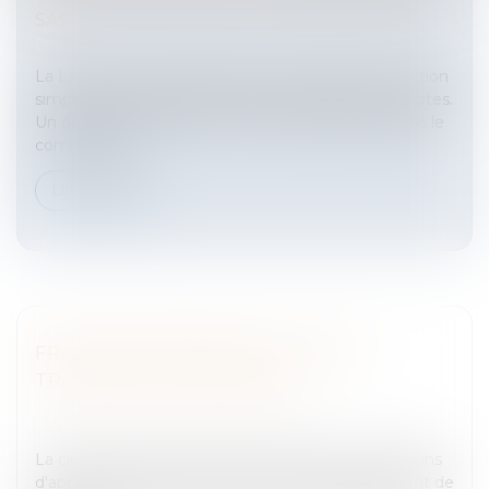
SAS
Entreprises
/
Finances
/
Fiscalité
La LME a supprimé l'obligation des sociétés par action
simplifiée ou SAS d'avoir un commissaire aux comptes.
Un décret devait préciser les seuils à partir desquels le
commaissai...
Lire la suite
FRAIS PROFESSIONNELS: L'AIDE AU
TRANSPORT DES SALARIÉS
Entreprises
/
Ressources humaines
/
Salaires et
avantages
La circulaire du 28 Janvier 2009 précise les conditions
d'application de l'article 20 de la Loi de financement de