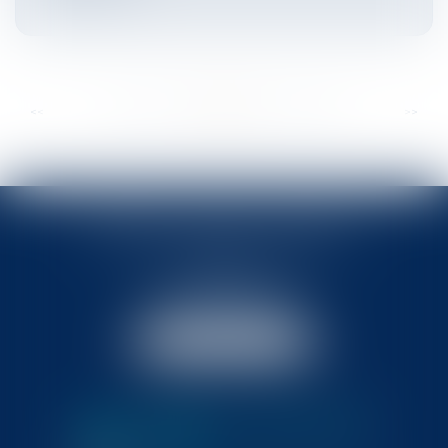
...
...
<<
<
316
317
318
319
320
321
322
>
>>
BABLED - FOATA - PAGAND
57 Promenade des Anglais
06048 Nice
Tél :
04 93 37 03 75
Fax : 04 93 37 03 05
NOUS LOCALISER